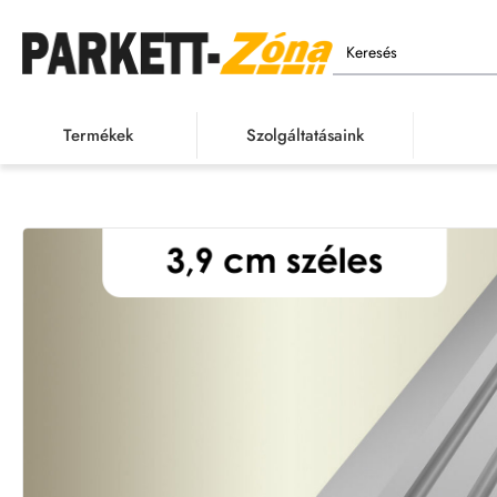
Keresés
Termékek
Szolgáltatásaink
Termékek
Burkolatvált
h
o
m
e