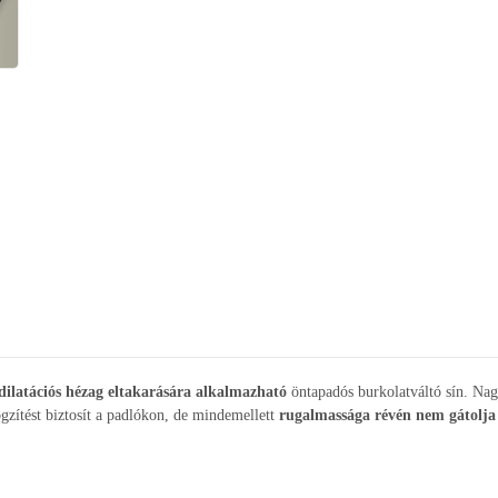
dilatációs hézag eltakarására alkalmazható
öntapadós burkolatváltó sín. Na
ögzítést biztosít a padlókon, de mindemellett
rugalmassága révén nem gátolja 