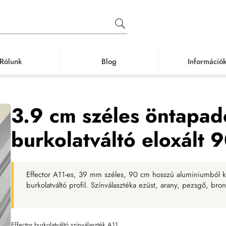
Rólunk
Blog
Információ
ó, záró, élvédő sín
Burkolatváltó sín
3.9 cm széles öntapadós szintkülönbsé
3.9 cm széles öntapad
burkolatváltó eloxált 
Effector A11-es, 39 mm széles, 90 cm hosszú aluminiumból k
burkolatváltó profil. Színválasztéka ezüst, arany, pezsgő, br
Effector burkolatváltó színválaszték A11