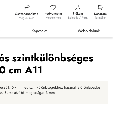
Kedvenceim
Fiókom
Összehasonlítás
Kosaram
Megtekintés
Belépés / Reg.
Termékek
Megtekintés
k
Kapcsolat
Weboldalunk
ges burkolatváltó eloxált 90 cm A11
ós szintkülönbséges
90 cm A11
észült, 5-7 mm-es szintkülönbségekhez használható öntapadós
onz. Burkolatváltó magassága: 3 mm