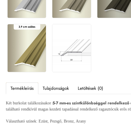
Termékleírás
Tulajdonságok
Letöltések (0)
5-7 mm-es szintkülönbséggel rendelkező
Két burkolat találkozásakor
található rendkívül magas kezdeti tapadással rendelkező ragasztócsík erős r
Választható színek: Ezüst, Pezsgő, Bronz, Arany