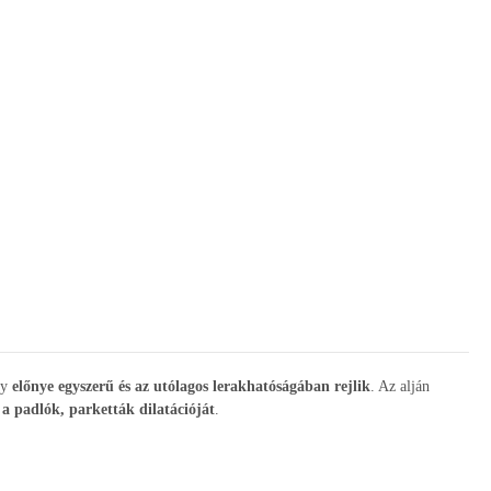
gy
előnye egyszerű és az utólagos lerakhatóságában rejlik
. Az alján
a padlók, parketták dilatációját
.