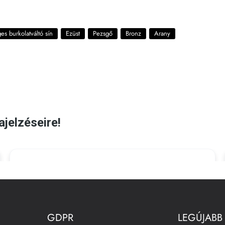
es burkolatváltó sín
Ezüst
Pezsgő
Bronz
Arany
GDPR
LEGÚJABB