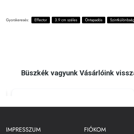
Gyorskeresés:
Effector
3.9 cm széles
Öntapadós
Szintkülönbség
IMPRESSZUM
FIÓKOM