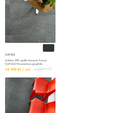
-8%
CAF263
Arbiton SPC padló Amaron Forma
CAF263 Ninaventura graphite
14 190 Ft
/ m2
15 390 Ft
/ m2