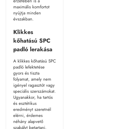
érzetében is a
maximális komfortot
nyújtja minden
évszakban.
Klikkes
kőhatású SPC
padló lerakása
A klikkes kőhatású SPC
padló lefektetése
gyors és tiszta
folyamat, amely nem
igényel ragasztót vagy
speciális szerszámokat.
Ugyanakkor, ha tartós
és esztétikus
eredményt szeretnél
elérni, érdemes
néhány alapvető
szabályt betartani.