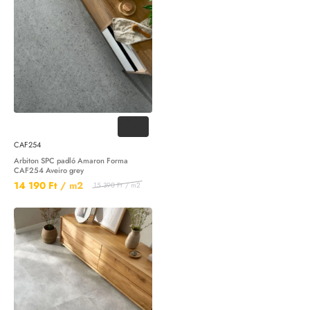
-8%
CAF254
Arbiton SPC padló Amaron Forma
CAF254 Aveiro grey
14 190 Ft
/ m2
15 390 Ft
/ m2