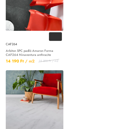
-8%
CAF264
Arbiton SPC padló Amaron Forma
CAF264 Ninaventura anthracite
14 190 Ft
/ m2
15 390 Ft
/ m2