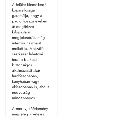
A felület kiemelkedő
kopásállósága
garantálja, hogy a
padló hosszú éveken
át megőrizze
kifogástalan
megjelenését, még
intenzív használat
mellett is. A vízálló
szerkezet lehetővé
teszi a burkolat
biztonságos
alkalmazását akár
fürdőszobában,
konyhában vagy
előszobában is, ahol a
nedvesség
mindennapos.
A merev, kőőrlemény
magréteg kivételes