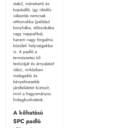
stabil, mérettartó és
kopásálló, így ideális
választás nemcsak
otthonokba (például
konyhába, előszobába
vagy nappaliba),
hanem nagy forgalmú
közületi helyiségekbe
is. A padló a
természetes kő
textúráját és árnyalatait
idézi, miközben
melegebb és
kényelmesebb
járófelületet biztosít,
mint a hagyományos
hidegburkolatok.
A kőhatású
SPC padló