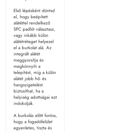
Első lépésként döntsd
el, hogy beépített
alátéttel rendelkező
SPC padlót választasz,
vagy inkább külön
alátétréteget helyezel
el a burkolat alá. Az
integrált alátét
meggyorsítja és
megkönnyíti a
telepítést, míg a külön
alátét jobb hő- és
hangszigetelést
biztosíthat, ha a
helyiség adottságai ezt
indokolják.
A burkolás előtt fontos,
hogy a fogadófelület
egyenletes, tiszta és