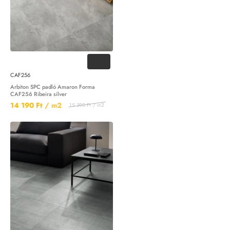
-8%
CAF256
Arbiton SPC padló Amaron Forma
CAF256 Ribeira silver
14 190 Ft
/ m2
15 390 Ft
/ m2