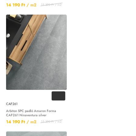
14 190 Ft
/ m2
15 390 Ft
/ m2
-8%
CAF261
Arbiton SPC padló Amaron Forma
CAF261 Ninaventura silver
14 190 Ft
/ m2
15 390 Ft
/ m2