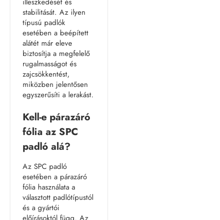
illeszkedését és
stabilitását. Az ilyen
típusú padlók
esetében a beépített
alátét már eleve
biztosítja a megfelelő
rugalmasságot és
zajcsökkentést,
miközben jelentősen
egyszerűsíti a lerakást.
Kell-e párazáró
fólia az SPC
padló alá?
Az SPC padló
esetében a párazáró
fólia használata a
választott padlótípustól
és a gyártói
előírásoktól függ. Az