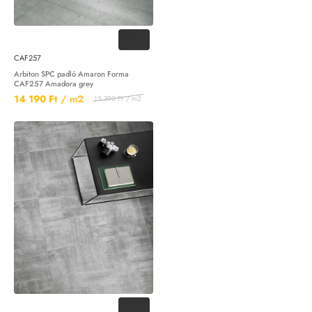
-8%
CAF257
Arbiton SPC padló Amaron Forma
CAF257 Amadora grey
14 190 Ft
/ m2
15 390 Ft
/ m2
-8%