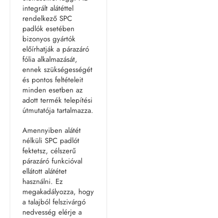
integrált alátéttel
rendelkező SPC
padlók esetében
bizonyos gyártók
előírhatják a párazáró
fólia alkalmazását,
ennek szükségességét
és pontos feltételeit
minden esetben az
adott termék telepítési
útmutatója tartalmazza.
Amennyiben alátét
nélküli SPC padlót
fektetsz, célszerű
párazáró funkcióval
ellátott alátétet
használni. Ez
megakadályozza, hogy
a talajból felszivárgó
nedvesség elérje a