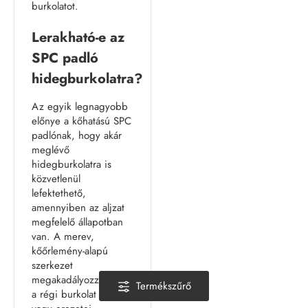
burkolatot.
Lerakható-e az
SPC padló
hidegburkolatra?
Az egyik legnagyobb
előnye a kőhatású SPC
padlónak, hogy akár
meglévő
hidegburkolatra is
közvetlenül
lefektethető,
amennyiben az aljzat
megfelelő állapotban
van. A merev,
kőőrlemény-alapú
szerkezet
megakadályozza, hogy
Termékszűrő
a régi burkolat fugái