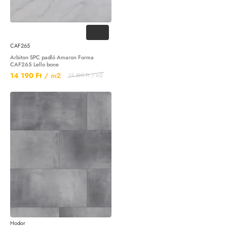
-8%
CAF265
Arbiton SPC padló Amaron Forma
CAF265 Lello bone
14 190 Ft
/ m2
15 390 Ft
/ m2
Hodor