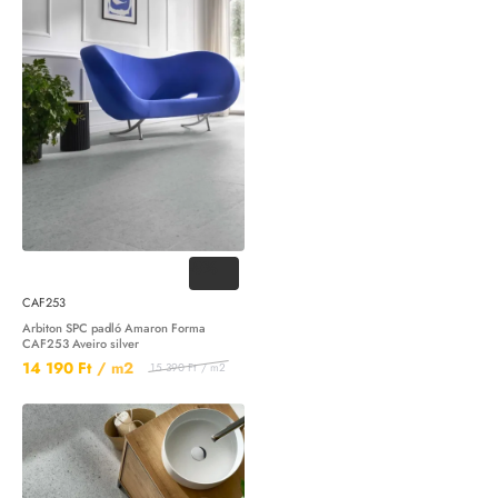
-8%
CAF253
Arbiton SPC padló Amaron Forma
CAF253 Aveiro silver
14 190 Ft
/ m2
15 390 Ft
/ m2