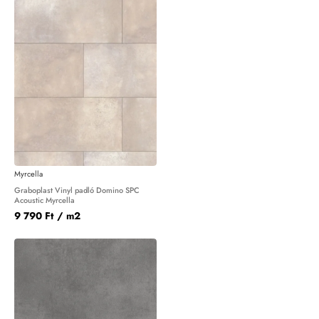
Myrcella
Graboplast Vinyl padló Domino SPC
Acoustic Myrcella
9 790 Ft
/ m2