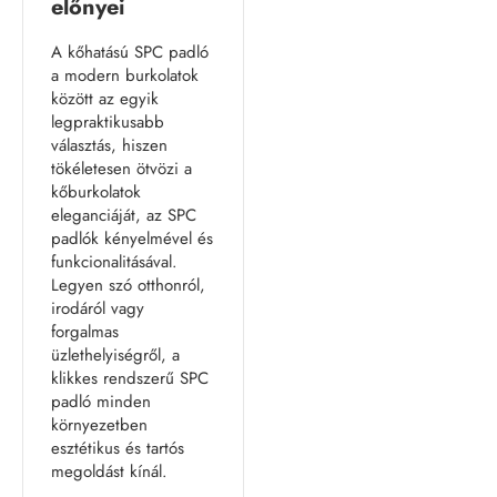
előnyei
A kőhatású SPC padló
a modern burkolatok
között az egyik
legpraktikusabb
választás, hiszen
tökéletesen ötvözi a
kőburkolatok
eleganciáját, az SPC
padlók kényelmével és
funkcionalitásával.
Legyen szó otthonról,
irodáról vagy
forgalmas
üzlethelyiségről, a
klikkes rendszerű SPC
padló minden
környezetben
esztétikus és tartós
megoldást kínál.