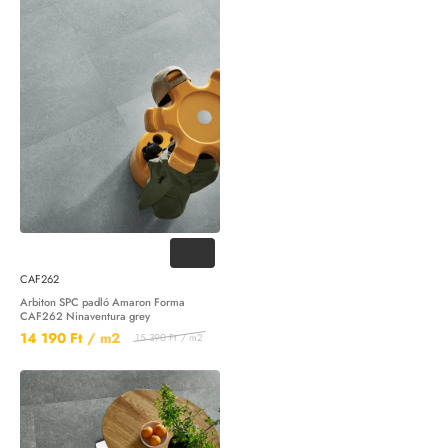
-8%
CAF262
Arbiton SPC padló Amaron Forma
CAF262 Ninaventura grey
14 190 Ft
/ m2
15 390 Ft
/ m2