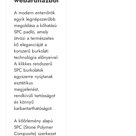
webáruházból
A modern enteriőrök
egyik legnépszerűbb
megoldása a kőhatású
SPC padló, amely
ötvözi a természetes
kő eleganciáját a
korszerű burkolati
technológia előnyeivel.
A klikkes rendszerű
SPC burkolatok
egyszerre nyújtanak
esztétikus
megjelenést,
rendkívüli tartósságot
és könnyű
karbantarthatóságot.
A kőőrlemény alapú
SPC (Stone Polymer
Composite) szerkezet