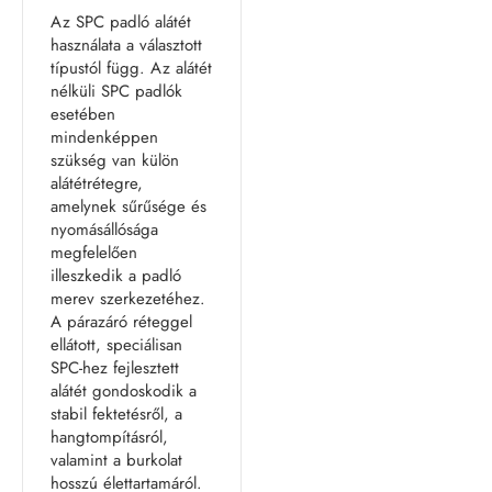
Az SPC padló alátét
használata a választott
típustól függ. Az alátét
nélküli SPC padlók
esetében
mindenképpen
szükség van külön
alátétrétegre,
amelynek sűrűsége és
nyomásállósága
megfelelően
illeszkedik a padló
merev szerkezetéhez.
A párazáró réteggel
ellátott, speciálisan
SPC-hez fejlesztett
alátét gondoskodik a
stabil fektetésről, a
hangtompításról,
valamint a burkolat
hosszú élettartamáról.