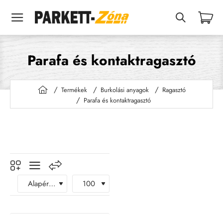
Parafa és kontaktragasztó
Termékek
Burkolási anyagok
Ragasztó
h
Parafa és kontaktragasztó
o
m
e