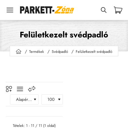
Felületkezelt svédpadló
Termékek
Svédpadló
Felületkezelt svédpadló
h
o
m
e
Tételek: 1 - 11 / 11 (1 oldal)