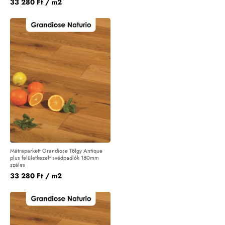
33 280 Ft
/ m2
Mátraparkett Grandiose Tölgy Antique
plus felületkezelt svédpadlók 180mm
széles
33 280 Ft
/ m2