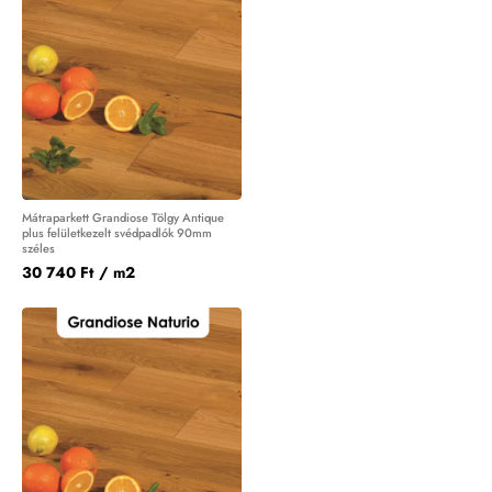
Mátraparkett Grandiose Tölgy Antique
plus felületkezelt svédpadlók 90mm
széles
30 740 Ft
/ m2