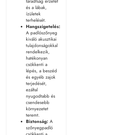
fáradtság érzetét
és a lábak,
ízületek
terhelését.
Hangszigetelés:
A padlószőnyeg
kiváló akusztikai
tulajdonságokkal
rendelkezik,
hatékonyan
csökkenti a
lépés, a beszéd
és egyéb zajok
terjedését,
ezáltal
nyugodtabb és
csendesebb
környezetet
teremt.
Biztonság:
A
szőnyegpadló
csökkenti a