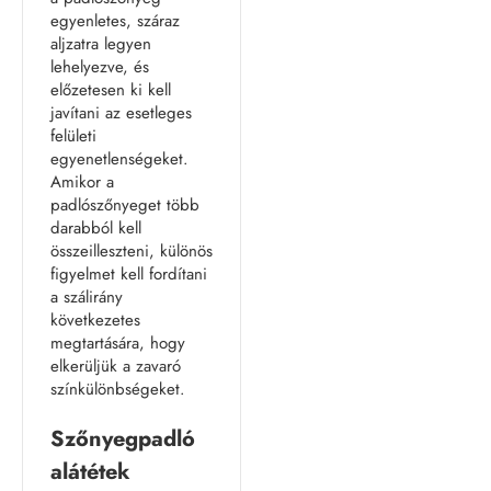
egyenletes, száraz
aljzatra legyen
lehelyezve, és
előzetesen ki kell
javítani az esetleges
felületi
egyenetlenségeket.
Amikor a
padlószőnyeget több
darabból kell
összeilleszteni, különös
figyelmet kell fordítani
a szálirány
következetes
megtartására, hogy
elkerüljük a zavaró
színkülönbségeket.
Szőnyegpadló
alátétek