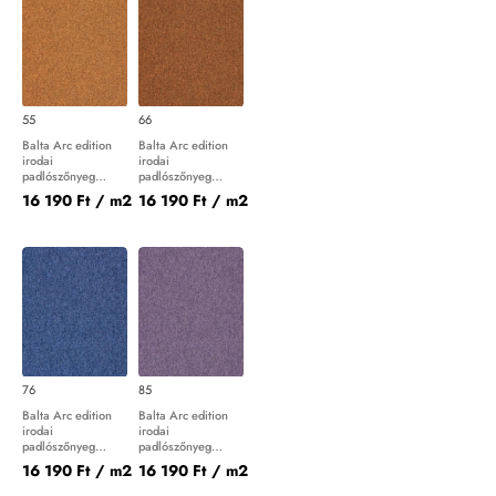
55
66
Balta Arc edition
Balta Arc edition
irodai
irodai
padlószőnyeg
padlószőnyeg
Master 55
Master 66
16 190 Ft
/ m2
16 190 Ft
/ m2
76
85
Balta Arc edition
Balta Arc edition
irodai
irodai
padlószőnyeg
padlószőnyeg
Master 76
Master 85
16 190 Ft
/ m2
16 190 Ft
/ m2