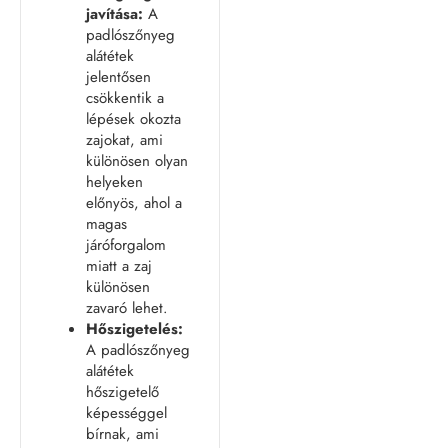
javítása:
A
padlószőnyeg
alátétek
jelentősen
csökkentik a
lépések okozta
zajokat, ami
különösen olyan
helyeken
előnyös, ahol a
magas
járóforgalom
miatt a zaj
különösen
zavaró lehet.
Hőszigetelés:
A padlószőnyeg
alátétek
hőszigetelő
képességgel
bírnak, ami