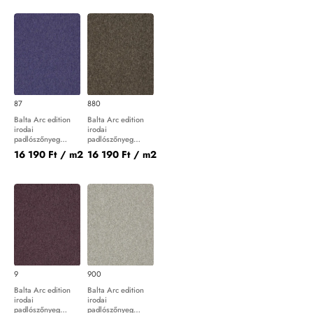
87
880
Balta Arc edition
Balta Arc edition
irodai
irodai
padlószőnyeg
padlószőnyeg
Master 87
Master 880
16 190 Ft
/ m2
16 190 Ft
/ m2
9
900
Balta Arc edition
Balta Arc edition
irodai
irodai
padlószőnyeg
padlószőnyeg