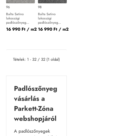
96
98
Balta Satino
Balta Satino
lakossági
lakossági
padlószőnyeg
padlószőnyeg
Frivola 96
Frivola 98
16 990 Ft
/ m2
16 990 Ft
/ m2
Tételek: 1 - 32 / 32 (1 oldal)
Padlószőnyeg
vásárlás a
Parkett-Zóna
webshopjáról
A padlószőnyegek