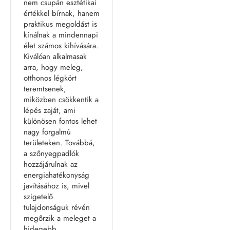
nem csupán esztétikai
értékkel bírnak, hanem
praktikus megoldást is
kínálnak a mindennapi
élet számos kihívására.
Kiválóan alkalmasak
arra, hogy meleg,
otthonos légkört
teremtsenek,
miközben csökkentik a
lépés zaját, ami
különösen fontos lehet
nagy forgalmú
területeken. Továbbá,
a szőnyegpadlók
hozzájárulnak az
energiahatékonyság
javításához is, mivel
szigetelő
tulajdonságuk révén
megőrzik a meleget a
hidegebb