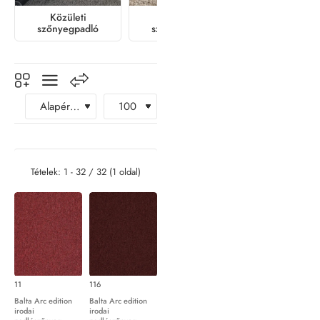
Közületi
Lakossági
szőnyegpadló
szőnyegpadló
Tételek: 1 - 32 / 32 (1 oldal)
11
116
Balta Arc edition
Balta Arc edition
irodai
irodai