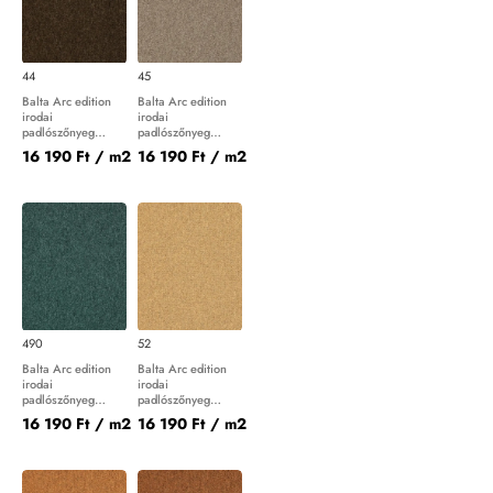
44
45
Balta Arc edition
Balta Arc edition
irodai
irodai
padlószőnyeg
padlószőnyeg
Master 44
Master 45
16 190 Ft
/ m2
16 190 Ft
/ m2
490
52
Balta Arc edition
Balta Arc edition
irodai
irodai
padlószőnyeg
padlószőnyeg
Master 490
Master 52
16 190 Ft
/ m2
16 190 Ft
/ m2