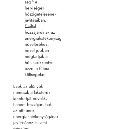
segít a
helyiségek
hőszigetelésének
javításában.
Ezáltal
hozzájárulnak az
energiahatékonyság
növeléséhez,
mivel jobban
megtartják a
hőt, csökkentve
ezzel a fűtési
költségeket.
Ezek az előnyök
nemcsak a lakóterek
komfortját növelik,
hanem hozzájárulnak
az otthonok
energiahatékonyságának
javításához is, ami
pénzügyi