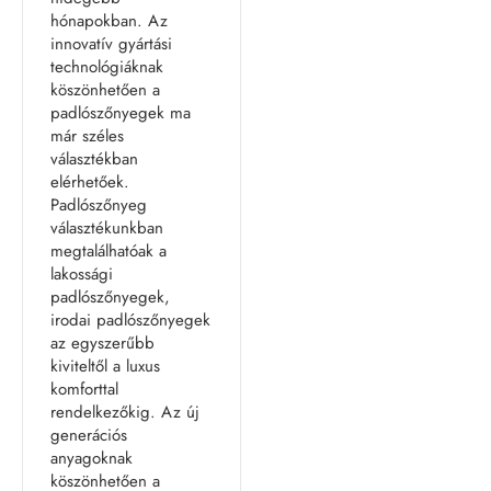
hónapokban. Az
innovatív gyártási
technológiáknak
köszönhetően a
padlószőnyegek ma
már széles
választékban
elérhetőek.
Padlószőnyeg
választékunkban
megtalálhatóak a
lakossági
padlószőnyegek,
irodai padlószőnyegek
az egyszerűbb
kiviteltől a luxus
komforttal
rendelkezőkig. Az új
generációs
anyagoknak
köszönhetően a