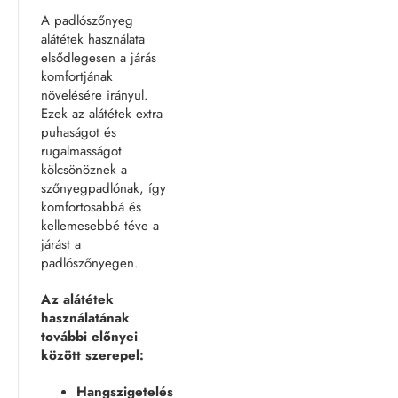
A padlószőnyeg
alátétek használata
elsődlegesen a járás
komfortjának
növelésére irányul.
Ezek az alátétek extra
puhaságot és
rugalmasságot
kölcsönöznek a
szőnyegpadlónak, így
komfortosabbá és
kellemesebbé téve a
járást a
padlószőnyegen.
Az alátétek
használatának
további előnyei
között szerepel:
Hangszigetelés