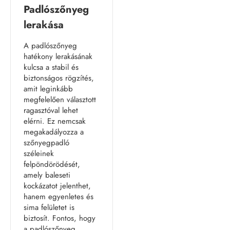
Padlószőnyeg
lerakása
A padlószőnyeg
hatékony lerakásának
kulcsa a stabil és
biztonságos rögzítés,
amit leginkább
megfelelően választott
ragasztóval lehet
elérni. Ez nemcsak
megakadályozza a
szőnyegpadló
széleinek
felpöndörödését,
amely baleseti
kockázatot jelenthet,
hanem egyenletes és
sima felületet is
biztosít. Fontos, hogy
a padlószőnyeg