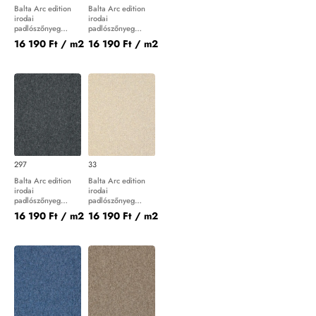
Balta Arc edition
Balta Arc edition
irodai
irodai
padlószőnyeg
padlószőnyeg
Master 198
Master 27
16 190 Ft
/ m2
16 190 Ft
/ m2
297
33
Balta Arc edition
Balta Arc edition
irodai
irodai
padlószőnyeg
padlószőnyeg
Master 297
Master 33
16 190 Ft
/ m2
16 190 Ft
/ m2