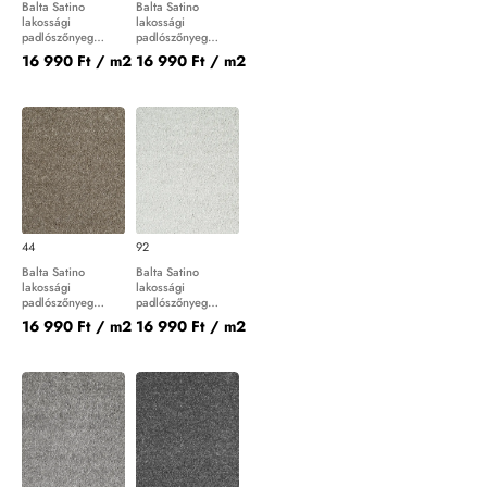
Balta Satino
Balta Satino
lakossági
lakossági
padlószőnyeg
padlószőnyeg
Frivola 34
Frivola 36
16 990 Ft
/ m2
16 990 Ft
/ m2
44
92
Balta Satino
Balta Satino
lakossági
lakossági
padlószőnyeg
padlószőnyeg
Frivola 44
Frivola 92
16 990 Ft
/ m2
16 990 Ft
/ m2