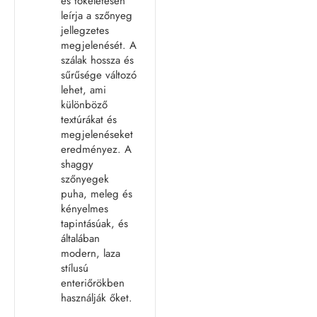
és tökéletesen
leírja a szőnyeg
jellegzetes
megjelenését. A
szálak hossza és
sűrűsége változó
lehet, ami
különböző
textúrákat és
megjelenéseket
eredményez. A
shaggy
szőnyegek
puha, meleg és
kényelmes
tapintásúak, és
általában
modern, laza
stílusú
enteriőrökben
használják őket.