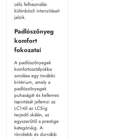
célú felhasználás
különböző intenzitásait
jelzik.
Padlószőnyeg
komfort
fokozatai
A padlószőnyegek
komfortosztályokba
sorolása egy további
kritérium, amely a
padlószőnyegek
puhaságát és kellemes
tapintását jellemzi az
LC1-től az LC5-ig
terjedő skálán, az
egyszerűtől a prestige
kategóriáig. A
rövidebb és durvább