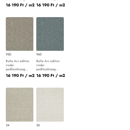
Master 9
Master 900
16 190 Ft
/ m2
16 190 Ft
/ m2
950
960
Balta Arc edition
Balta Arc edition
irodai
irodai
padlószőnyeg
padlószőnyeg
Master 950
Master 960
16 190 Ft
/ m2
16 190 Ft
/ m2
34
36