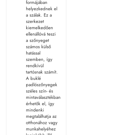
formájában
helyezkednek el
a szálak. Ez a
szerkezet
kiemelkedően
ellenállóvá teszi
a szőnyeget
számos külső
hatással
szemben, így
rendkívül
tartósnak számít.
A buklé
padlószőnyegek
széles szín- és
mintaválasztékban
érhetők el, így
mindenki
megtalálhatja az
otthonához vagy
munkahelyéhez