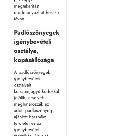
megtakarítást
eredményezhet hosszú
távon.
Padlószőnyegek
igénybevételi
osztálya,
kopásállósága
A padlószőnyegek
igénybevételi
osztályait
kétszámjegyű kódokkal
jelölik, amelyek
meghatározzák az
adott padlószőnyeg
ajánlott használati
területét és az
igénybevétel
mértékét. Az első