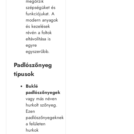
megőrzik
szépségüket és
funkciójukat. A
modern anyagok
és kezelések
révén a foltok
eltávolítása is
egyre
egyszerűbb.
Padlószőnyeg
típusok
Buklé
padlószőnyegek
vagy más néven
hurkolt szőnyeg.
Ezen
padlószőnyegeknek
a felületen
hurkok