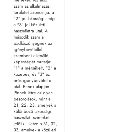
szám az alkalmazási
területet azonosítja: a
"2" jel lakossági, míg
a "3" jel közületi
használatra utal. A
második szám a
padlószőnyegnek az
igénybevétellel
szembeni ellenálló
képességét mutatja:
"1" a mérsékelt, "2" a
közepes, és "3" az
erős igénybevételre
utal. Ennek alapján
jönnek létre az olyan
besorolások, mint a
21, 22, 23, amelyek a
különböző lakossági
használati szinteket
jelölik, illetve a 31, 32,
33, amelyek a közületi