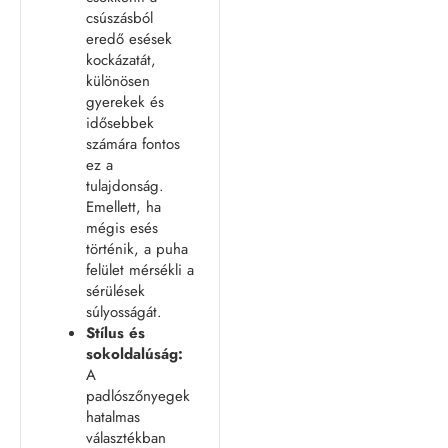
csúszásból
eredő esések
kockázatát,
különösen
gyerekek és
idősebbek
számára fontos
ez a
tulajdonság.
Emellett, ha
mégis esés
történik, a puha
felület mérsékli a
sérülések
súlyosságát.
Stílus és
sokoldalúság:
A
padlószőnyegek
hatalmas
választékban