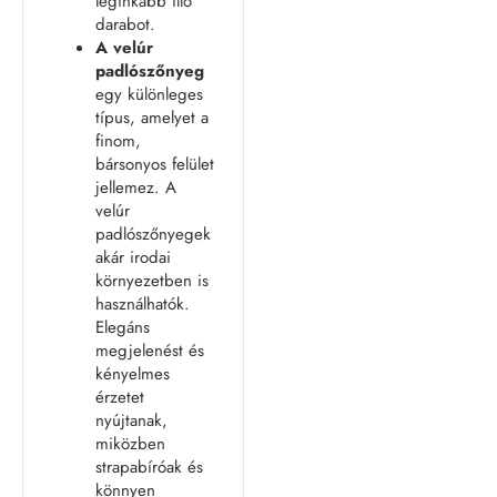
leginkább illő
darabot.
A
velúr
padlószőnyeg
egy különleges
típus, amelyet a
finom,
bársonyos felület
jellemez. A
velúr
padlószőnyegek
akár irodai
környezetben is
használhatók.
Elegáns
megjelenést és
kényelmes
érzetet
nyújtanak,
miközben
strapabíróak és
könnyen