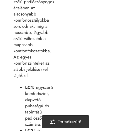
szálú padlószőnyegek
általában az
alacsonyabb
komfortosztályokba
sorolódnak, míg a
hosszabb, lágyabb
szálú változatok a
magasabb
komfortfokozatokba.
Az egyes
komfortszinteket az
alábbi jelölésekkel
látják el:
LC1:
egyszerű
komfortszint,
alapvető
puhaságú és
tapintású
padlószőnyegek
Termékszűrő
számára.
LC2:
jó