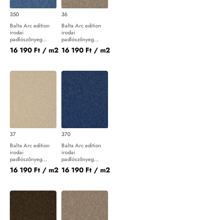
350
36
Balta Arc edition
Balta Arc edition
irodai
irodai
padlószőnyeg
padlószőnyeg
Master 350
Master 36
16 190 Ft
/ m2
16 190 Ft
/ m2
37
370
Balta Arc edition
Balta Arc edition
irodai
irodai
padlószőnyeg
padlószőnyeg
Master 37
Master 370
16 190 Ft
/ m2
16 190 Ft
/ m2