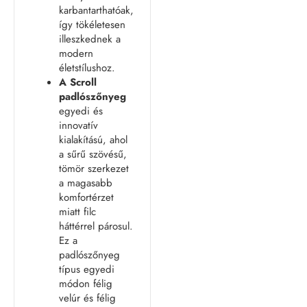
karbantarthatóak,
így tökéletesen
illeszkednek a
modern
életstílushoz.
A
Scroll
padlószőnyeg
egyedi és
innovatív
kialakítású, ahol
a sűrű szövésű,
tömör szerkezet
a magasabb
komfortérzet
miatt filc
háttérrel párosul.
Ez a
padlószőnyeg
típus egyedi
módon félig
velúr és félig