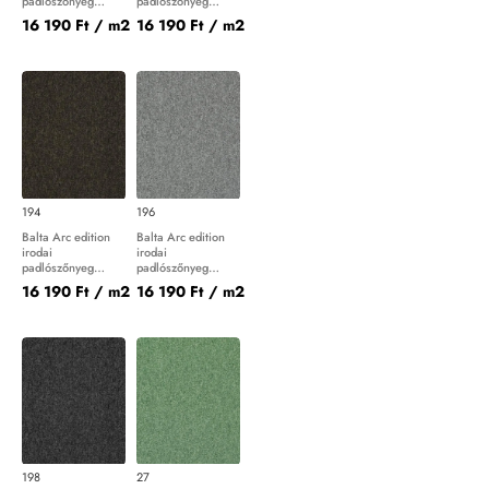
padlószőnyeg
padlószőnyeg
Master 11
Master 116
16 190 Ft
/ m2
16 190 Ft
/ m2
194
196
Balta Arc edition
Balta Arc edition
irodai
irodai
padlószőnyeg
padlószőnyeg
Master 194
Master 196
16 190 Ft
/ m2
16 190 Ft
/ m2
198
27