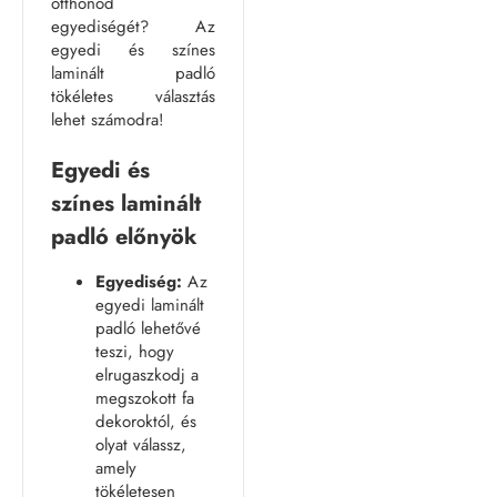
otthonod
egyediségét? Az
egyedi és színes
laminált padló
tökéletes választás
lehet számodra!
Egyedi és
színes laminált
padló előnyök
Egyediség:
Az
egyedi laminált
padló lehetővé
teszi, hogy
elrugaszkodj a
megszokott fa
dekoroktól, és
olyat válassz,
amely
tökéletesen