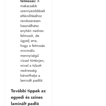
felmosás:
A
makacsabb
szennyeződések
eltávolításához
rendszeresen
használhatsz
enyhén nedves
felmosót, de
ügyelj arra,
hogy a felmosás
minimális
mennyiségű
vízzel történjen,
mivel a túlzott
nedvesség
károsíthatja a
laminált padlót.
További tippek az
egyedi és színes
laminált padló