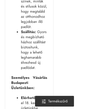
színek, minták
és stílusok közül,
hogy megtaláld
az otthonodhoz
legjobban illő
padlót.
Szállítás:
Gyors
és megbízható
házhoz szállítást
biztosítunk,
hogy a lehető
leghamarabb
élvezhesd új
padlódat.
Személyes Vásárlás
Budapesti
Üzletünkben:
Elérhetőség:
Látogass
Termékszűrő
el 18. kerületi
üzletünkbe,