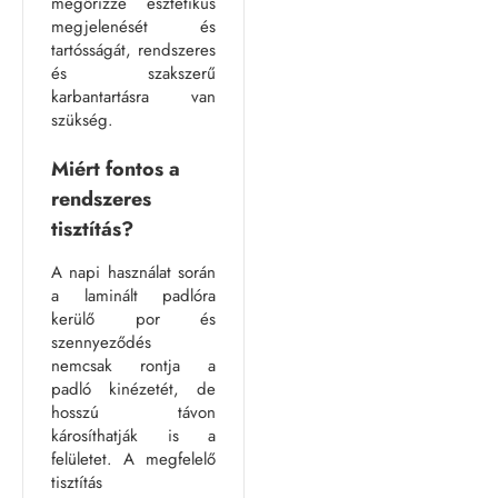
megőrizze esztétikus
megjelenését és
tartósságát, rendszeres
és szakszerű
karbantartásra van
szükség.
Miért fontos a
rendszeres
tisztítás?
A napi használat során
a laminált padlóra
kerülő por és
szennyeződés
nemcsak rontja a
padló kinézetét, de
hosszú távon
károsíthatják is a
felületet. A megfelelő
tisztítás