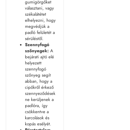
gumigörgőket
választani, vagy
székalátétet
elhelyezni, hogy
megvédjük a
padló felületét a
sérüléstől.
Szennyfogó
szőnyegek:
A
bejárati ajtó elé
helyezett
szennyfogó
szőnyeg segít
abban, hogy a
cipőkről érkező
szennyeződések
ne kerüljenek a
padlóra, így
csökkentve a
karcolások és
kopás esélyét.