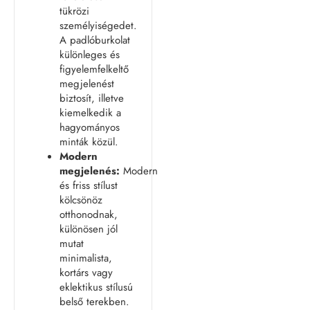
tükrözi
személyiségedet.
A padlóburkolat
különleges és
figyelemfelkeltő
megjelenést
biztosít, illetve
kiemelkedik a
hagyományos
minták közül.
Modern
megjelenés:
Modern
és friss stílust
kölcsönöz
otthonodnak,
különösen jól
mutat
minimalista,
kortárs vagy
eklektikus stílusú
belső terekben.