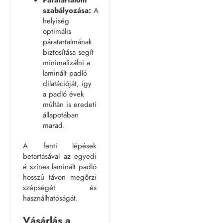
Páratartalom
szabályozása:
A
helyiség
optimális
páratartalmának
biztosítása segít
minimalizálni a
laminált padló
dilatációját, így
a padló évek
múltán is eredeti
állapotában
marad.
A fenti lépések
betartásával az egyedi
é színes laminált padló
hosszú távon megőrzi
szépségét és
használhatóságát.
Vásárlás a