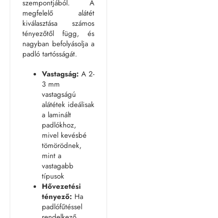
szempontjából. A
megfelelő alátét
kiválasztása számos
tényezőtől függ, és
nagyban befolyásolja a
padló tartósságát.
Vastagság:
A 2-
3 mm
vastagságú
alátétek ideálisak
a laminált
padlókhoz,
mivel kevésbé
tömörödnek,
mint a
vastagabb
típusok
Hővezetési
tényező:
Ha
padlófűtéssel
rendelkező