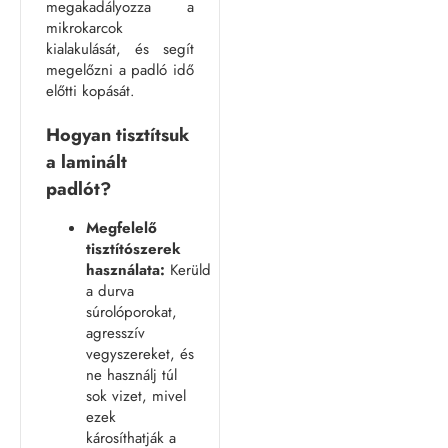
megakadályozza a
mikrokarcok
kialakulását, és segít
megelőzni a padló idő
előtti kopását.
Hogyan tisztítsuk
a laminált
padlót?
Megfelelő
tisztítószerek
használata:
Kerüld
a durva
súrolóporokat,
agresszív
vegyszereket, és
ne használj túl
sok vizet, mivel
ezek
károsíthatják a