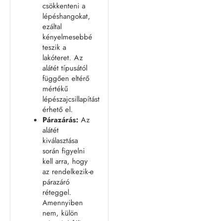
csökkenteni a
lépéshangokat,
ezáltal
kényelmesebbé
teszik a
lakóteret. Az
alátét típusától
függően eltérő
mértékű
lépészajcsillapítást
érhető el.
Párazárás:
Az
alátét
kiválasztása
során figyelni
kell arra, hogy
az rendelkezik-e
párazáró
réteggel.
Amennyiben
nem, külön