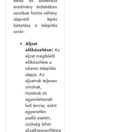
tartós és esztétikus
eredmény érdekében
azonban fontos néhány
alapvető lépés
betartása a telepítés
során:
Aljzat
előkészítése:
Az
aljzat megfelelő
előkészítése a
sikeres telepítés
alapja. Az
aljzatnak teljesen
simának,
tisztának és
egyenletesnek
kell lennie, ezért
egyenetlen
padló esetén,
szükség lehet
aljzatkiegyenlítésre.