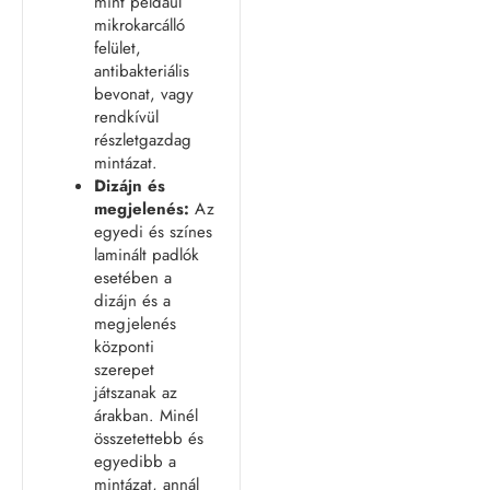
mint például
mikrokarcálló
felület,
antibakteriális
bevonat, vagy
rendkívül
részletgazdag
mintázat.
Dizájn és
megjelenés:
Az
egyedi és színes
laminált padlók
esetében a
dizájn és a
megjelenés
központi
szerepet
játszanak az
árakban. Minél
összetettebb és
egyedibb a
mintázat, annál