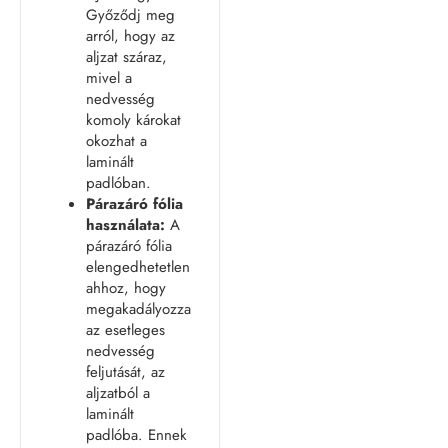
Győződj meg
arról, hogy az
aljzat száraz,
mivel a
nedvesség
komoly károkat
okozhat a
laminált
padlóban.
Párazáró fólia
használata:
A
párazáró fólia
elengedhetetlen
ahhoz, hogy
megakadályozza
az esetleges
nedvesség
feljutását, az
aljzatból a
laminált
padlóba. Ennek