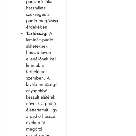
párazáró fólia
használata
szükséges a
padló megóvása
érdekében.
Tartósság:
A
laminált padló
alátéteknek
hosszú távon
ellenállónak kell
lenniük a
terheléssel
szemben. A
kiváló minőségű
anyagokból
készült alátétek
növelik a padló
élettartamát, így
a padló hosszú
éveken át
megőrzi
esztétikai és