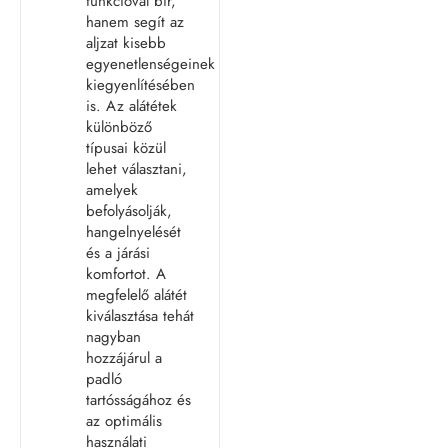
funkcióval bír,
hanem segít az
aljzat kisebb
egyenetlenségeinek
kiegyenlítésében
is. Az alátétek
különböző
típusai közül
lehet választani,
amelyek
befolyásolják,
hangelnyelését
és a járási
komfortot. A
megfelelő alátét
kiválasztása tehát
nagyban
hozzájárul a
padló
tartósságához és
az optimális
használati