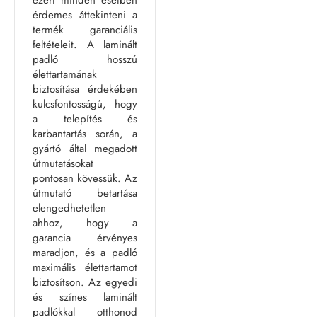
ezért minden esetben
érdemes áttekinteni a
termék garanciális
feltételeit. A laminált
padló hosszú
élettartamának
biztosítása érdekében
kulcsfontosságú, hogy
a telepítés és
karbantartás során, a
gyártó által megadott
útmutatásokat
pontosan kövessük. Az
útmutató betartása
elengedhetetlen
ahhoz, hogy a
garancia érvényes
maradjon, és a padló
maximális élettartamot
biztosítson. Az egyedi
és színes laminált
padlókkal otthonod