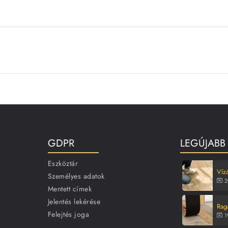
GDPR
LEGÚJABB
Eszköztár
Vízá
Személyes adatok
2
Mentett címek
Jelentés lekérése
Rag
Felejtés joga
1