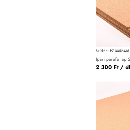
Színkód:
PZ-0052435
Ipari parafa lap
2 300 Ft
/ d