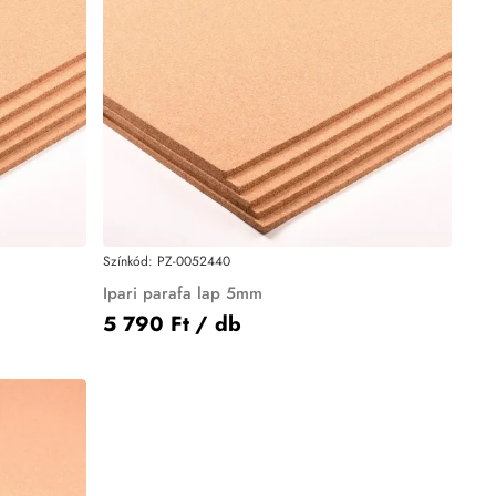
Színkód:
PZ-0052440
Ipari parafa lap 5mm
5 790 Ft
/ db