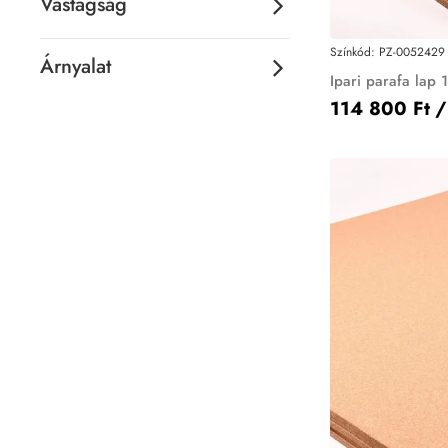
Vastagság
Színkód:
PZ-0052429
Árnyalat
Ipari parafa lap
114 800 Ft
/