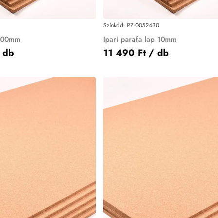
Színkód:
PZ-0052430
 100mm
Ipari parafa lap 10mm
 db
11 490 Ft
/ db