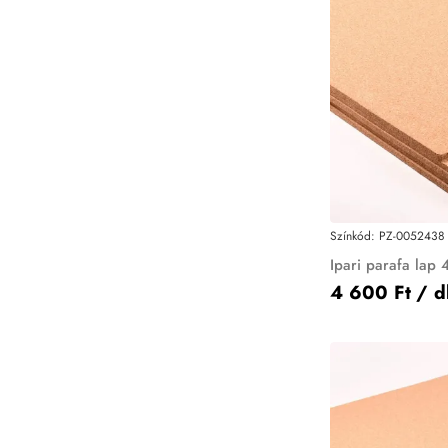
Színkód:
PZ-0052438
Ipari parafa lap
4 600 Ft
/ d