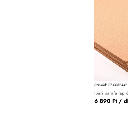
Színkód:
PZ-0052442
Ipari parafa lap
6 890 Ft
/ d