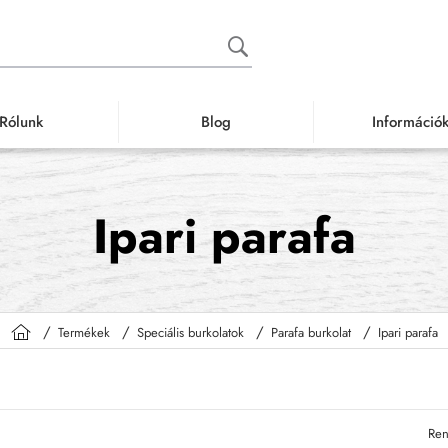
Rólunk
Blog
Információ
Ipari parafa
Termékek
Speciális burkolatok
Parafa burkolat
Ipari parafa
h
o
m
e
Ren