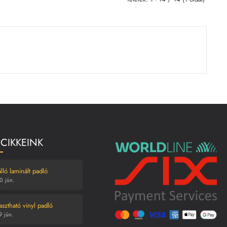
 CIKKEINK
lló laminált padló
0
jún.
asztható vinyl padló
9
jún.