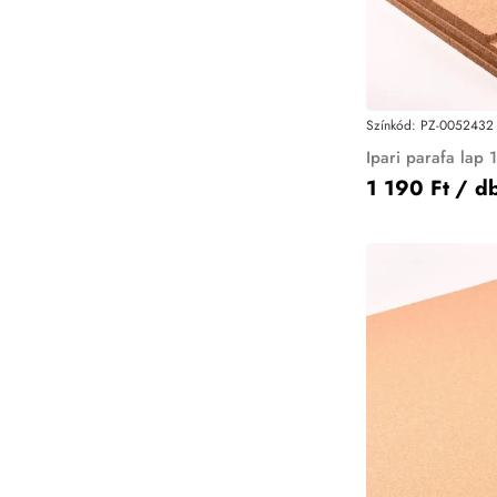
Színkód:
PZ-0052432
Ipari parafa lap
1 190 Ft
/ d