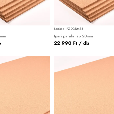
Színkód:
PZ-0052433
 1mm
Ipari parafa lap 20mm
b
22 990 Ft
/ db