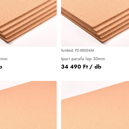
Színkód:
PZ-0052436
 2mm
Ipari parafa lap 30mm
b
34 490 Ft
/ db