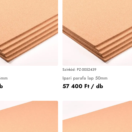
Színkód:
PZ-0052439
 4mm
Ipari parafa lap 50mm
b
57 400 Ft
/ db