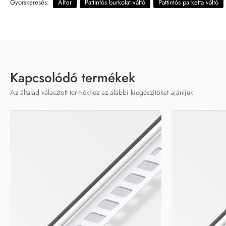
Gyorskeresés:
Alfer
Pattintós burkolat váltó
Pattintós parketta váltó
Kapcsolódó termékek
Az általad választott termékhez az alábbi kiegészítőket ajánljuk