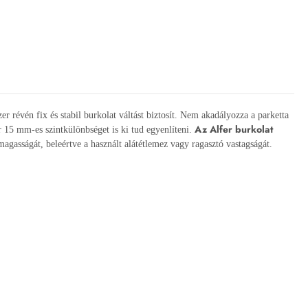
er révén fix és stabil burkolat váltást biztosít. Nem akadályozza a parketta
Az Alfer burkolat
ár 15 mm-es szintkülönbséget is ki tud egyenlíteni.
magasságát, beleértve a használt alátétlemez vagy ragasztó vastagságát.