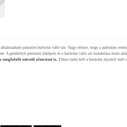
 alkalmazható pattintós burkolat váltó sín. Nagy előnye, hogy a pattintási rendsz
át. A gömbölyű pattintási kiképzés és a burkolat váltó sín kialakítása miatt ak
 a megfelelő méretű alsórészt is.
Ehhez tudni kell a burkolat aljzattól mért 