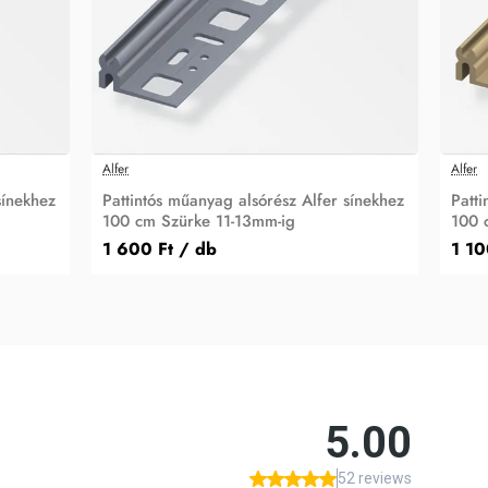
Alfer
Alfer
sínekhez
Pattintós műanyag alsórész Alfer sínekhez
Patti
100 cm Szürke 11-13mm-ig
100 
1 600 Ft
/ db
1 10