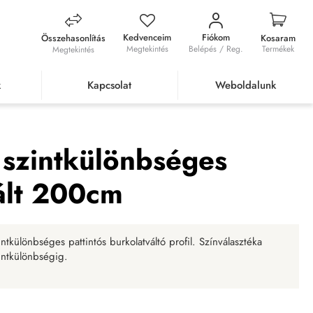
Kedvenceim
Fiókom
Összehasonlítás
Kosaram
Megtekintés
Belépés / Reg.
Termékek
Megtekintés
k
Kapcsolat
Weboldalunk
s burkolat váltó sín eloxált 200cm
 szintkülönbséges
xált 200cm
különbséges pattintós burkolatváltó profil. Színválasztéka
zintkülönbségig.