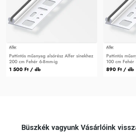
Alfer
Alfer
Pattintós műanyag alsórész Alfer sínekhez
Pattintós műan
200 cm Fehér 6-8mm-ig
100 cm Fehér 
1 500 Ft
/ db
890 Ft
/ db