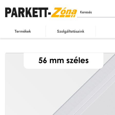
Keresés
Termékek
Szolgáltatásaink
Termékek
Burkolatvál
h
o
m
e