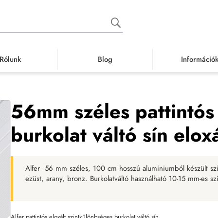
Rólunk
Blog
Információ
tó, záró, élvédő sín
Burkolatváltó sín
56mm széles pattintós szintkülönbsége
56mm széles pattintós
burkolat váltó sín elo
Alfer 56 mm széles, 100 cm hosszú aluminiumból készült szint
ezüst, arany, bronz. Burkolatváltó használható 10-15 mm-es s
Alfer pattintós eloxált szintkülönbséges burkolat váltó sín