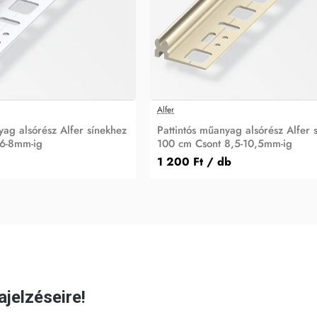
Alfer
yag alsórész Alfer sínekhez
Pattintós műanyag alsórész Alfer 
6-8mm-ig
100 cm Csont 8,5-10,5mm-ig
1 200 Ft
/ db