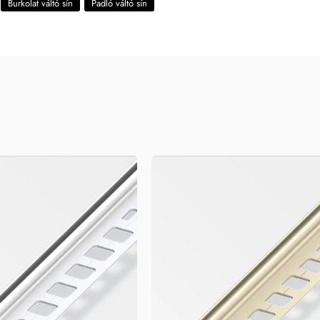
Burkolat váltó sín
Padló váltó sín