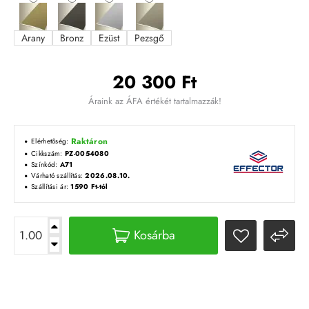
Arany
Bronz
Ezüst
Pezsgő
20 300 Ft
Áraink az ÁFA értékét tartalmazzák!
Raktáron
Elérhetőség:
Cikkszám:
PZ-0054080
Színkód:
A71
Várható szállítás:
2026.08.10.
Szállítási ár:
1590 Ft-tól
Kosárba