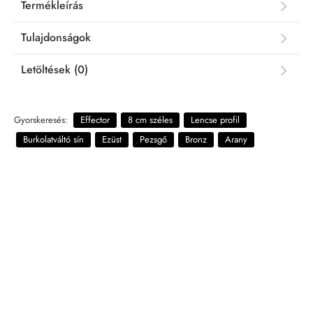
Termékleírás
Tulajdonságok
Letöltések (0)
Gyorskeresés:
Effector
8 cm széles
Lencse profil
Burkolatváltó sín
Ezüst
Pezsgő
Bronz
Arany