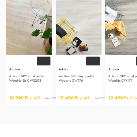
-12%
-10%
Arbiton
Arbiton
Arbiton
Arbiton SPC vinyl padló
Arbiton SPC vinyl padló
Arbiton SPC vinyl 
Woodric Eir CWS203
Woodric CW176
Woodric CW177
12 990 Ft
/ m2
12 490 Ft
/ m2
12 490 Ft
/ m
14 790 Ft
/ m2
13 890 Ft
/ m2