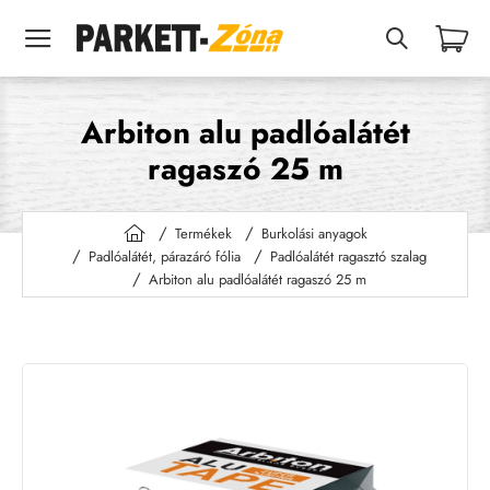
Arbiton alu padlóalátét
ragaszó 25 m
Termékek
Burkolási anyagok
h
Padlóalátét, párazáró fólia
Padlóalátét ragasztó szalag
o
Arbiton alu padlóalátét ragaszó 25 m
m
e