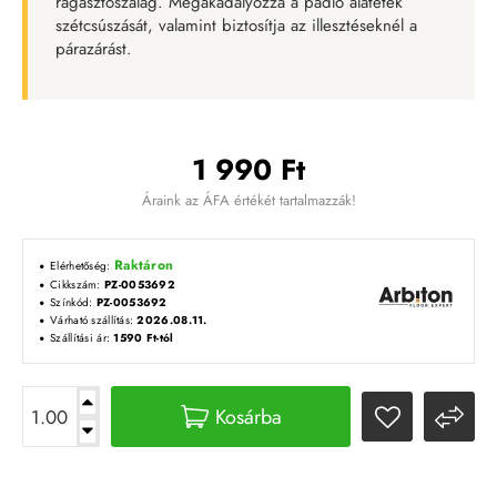
ragasztószalag. Megakadályozza a padló alátétek
szétcsúszását, valamint biztosítja az illesztéseknél a
párazárást.
1 990 Ft
Áraink az ÁFA értékét tartalmazzák!
Raktáron
Elérhetőség:
Cikkszám:
PZ-0053692
Színkód:
PZ-0053692
Várható szállítás:
2026.08.11.
Szállítási ár:
1590 Ft-tól
Kosárba