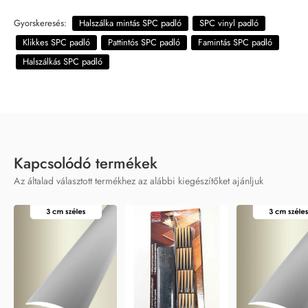
Gyorskeresés:
Halszálka mintás SPC padló
SPC vinyl padló
Klikkes SPC padló
Pattintós SPC padló
Famintás SPC padló
Halszálkás SPC padló
Kapcsolódó termékek
Az általad választott termékhez az alábbi kiegészítőket ajánljuk