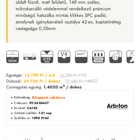
oldalt fózolt, matt felületű, 148 mm széles,
mikrokarcálló védelemmel rendelkező prémium
minőségű halszálka mintás klikkes SPC padló,
amelynek igénybevételi osztálya 42-es, koptatóréteg
vastagsága 0,55mm.
16 790 Ft
/ m2
Egységár:
14 790 Ft
/ m2
23 540 Ft
/ doboz
Dobozár:
20 736 Ft
/ doboz
2
Csomagolási egység:
1.4020 m
/ doboz
Központi raktáron
Elérhetőség:
Cikkszám:
PZ-2655437
Színkód:
CA153
Várható szállítás:
1-21 nap
Szállítási ár:
1590 Ft-tól
2