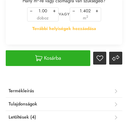
Hány m
-re vagy csomagra van szükséged?
−
+
−
+
VAGY
2
doboz
m
További helyiségek hozzáadása
Kosárba
Termékleírás
Tulajdonságok
Letöltések (4)