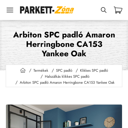
Arbiton SPC padló Amaron
Herringbone CA153
Yankee Oak
Termékek
SPC padló
Klikkes SPC padló
h
Halszálkás klikkes SPC padló
o
Arbiton SPC padló Amaron Herringbone CA153 Yankee Oak
m
e