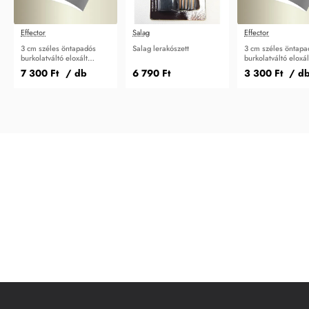
Effector
Salag
Effector
3 cm széles öntapadós
Salag lerakószett
3 cm széles öntapa
burkolatváltó eloxált
burkolatváltó eloxá
270cm A03
A03
7 300 Ft
/ db
6 790 Ft
3 300 Ft
/ d