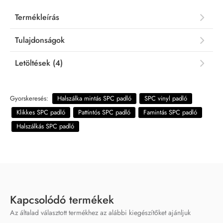
Termékleírás
Tulajdonságok
Letöltések (4)
Gyorskeresés:
Halszálka mintás SPC padló
SPC vinyl padló
Klikkes SPC padló
Pattintós SPC padló
Famintás SPC padló
Halszálkás SPC padló
Kapcsolódó termékek
Az általad választott termékhez az alábbi kiegészítőket ajánljuk