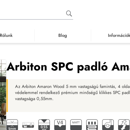
Rólunk
Blog
Információ
 padló
Klikkes SPC padló
Famintás klikkes SPC padló
Arbiton SPC 
Arbiton SPC padló A
Az Arbiton Amaron Wood 5 mm vastagságú famintás, 4 oldalt 
védelemmel rendelkező prémium minőségű klikkes SPC padló,
vastagsága 0,55mm.