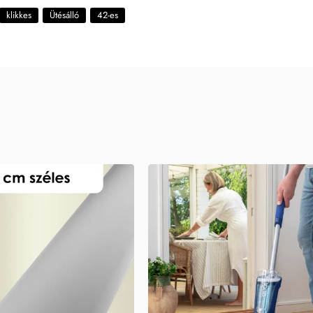
klikkes
Ütésálló
42-es