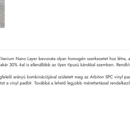
tanium Nano Layer bevonata olyan homogén szerkezetet hoz létre, ame
gy akár 30% -kal is ellenállóbb az ilyen típusú károkkal szemben. Re
elelő arányú kombinációjával született meg az Arbiton SPC vinyl pad
atot a vinyl padlót. Továbbá a lehető legjobb mérettartással rendelke