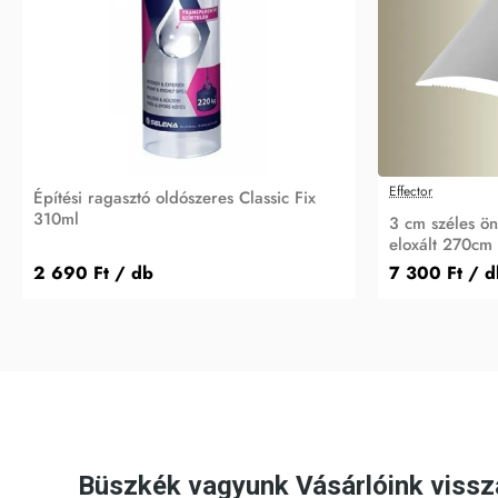
Effector
Építési ragasztó oldószeres Classic Fix
310ml
3 cm széles ön
eloxált 270cm
2 690 Ft
/ db
7 300 Ft
/ d