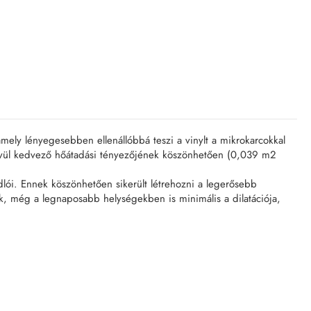
ly lényegesebben ellenállóbbá teszi a vinylt a mikrokarcokkal
ndkívül kedvező hőátadási tényezőjének köszönhetően (0,039 m2
lói. Ennek köszönhetően sikerült létrehozni a legerősebb
zik, még a legnaposabb helységekben is minimális a dilatációja,