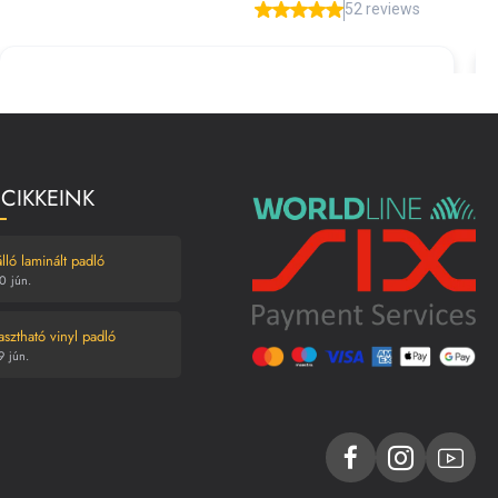
 CIKKEINK
lló laminált padló
0
jún.
asztható vinyl padló
9
jún.