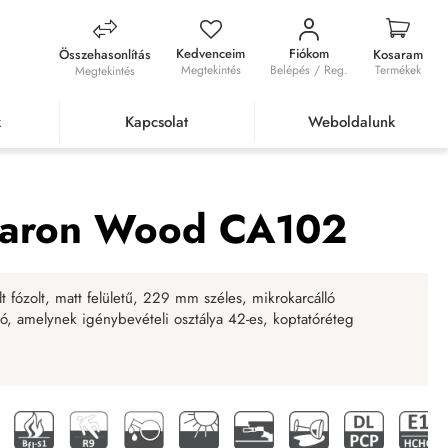
Kedvenceim
Fiókom
Összehasonlítás
Kosaram
Megtekintés
Belépés / Reg.
Termékek
Megtekintés
k
Kapcsolat
Weboldalunk
padló Amaron Wood CA102
maron Wood CA102
fózolt, matt felületű, 229 mm széles, mikrokarcálló
 amelynek igénybevételi osztálya 42-es, koptatóréteg