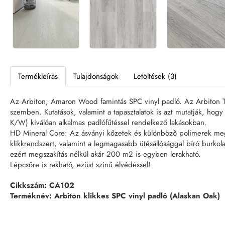
Termékleírás
Tulajdonságok
Letöltések (3)
Az Arbiton, Amaron Wood famintás SPC vinyl padló. Az Arbiton Ti
szemben. Kutatások, valamint a tapasztalatok is azt mutatják, ho
K/W) kiválóan alkalmas padlófűtéssel rendelkező lakásokban.
HD Mineral Core: Az ásványi kőzetek és különböző polimerek megf
klikkrendszert, valamint a legmagasabb ütésállósággal bíró burkol
ezért megszakítás nélkül akár 200 m2 is egyben lerakható.
Lépcsőre is rakható, ezüst színű élvédéssel!
Cikkszám: CA102
Terméknév: Arbiton klikkes SPC vinyl padló (Alaskan Oak)