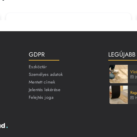
GDPR
LEGÚJABB
Eszköztár
Vízá
Személyes adatok
2
Mentett címek
Jelentés lekérése
Rag
Felejtés joga
1