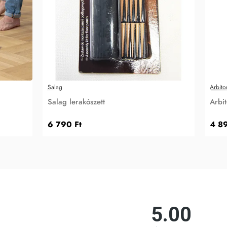
Salag
Arbito
Salag lerakószett
Arbit
6 790 Ft
4 89