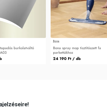
Bona
tapadós burkolatváltó
Bona spray mop tisztítószett fa
 A03
parkettákhoz
b
24 190 Ft
/ db