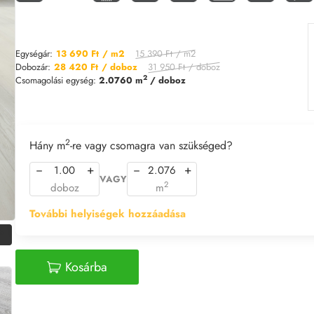
15 390 Ft
/ m2
Egységár:
13 690 Ft
/ m2
31 950 Ft
/ doboz
Dobozár:
28 420 Ft
/ doboz
2
Csomagolási egység:
2.0760 m
/ doboz
2
Hány m
-re vagy csomagra van szükséged?
−
+
−
+
VAGY
2
doboz
m
További helyiségek hozzáadása
%
Kosárba