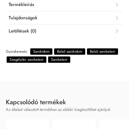
Termékleírás
Tulajdonságok
Letöltések (0)
Gyorskeresés:
Sarokidom
Belső sarokidom
Belső sarokelem
Szegélyléc sarokelem
Sarokelem
Kapcsolódó termékek
Az általad választott termékhez az alábbi kiegészítőket ajánljuk