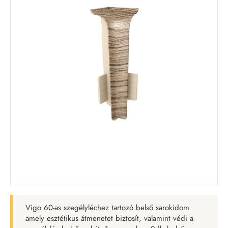
Vigo 60-as szegélyléchez tartozó belső sarokidom
amely esztétikus átmenetet biztosít, valamint védi a