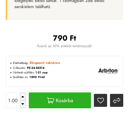
szegélyléc belső sarkát. 1 csomagban 2db belső
sarokielem található.
790 Ft
Áraink az ÁFA értékét tartalmazzák!
Központi raktáron
Elérhetőség:
Cikkszám:
PZ-2655316
Várható szállítás:
1-21 nap
Szállítási ár:
1590 Ft-tól
Kosárba