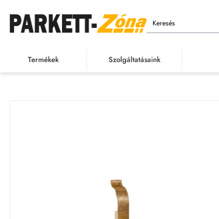
Keresés
Termékek
Szolgáltatásaink
Termékek
h
o
m
e