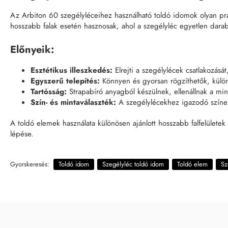
Az Arbiton 60 szegélyléceihez használható toldó idomok olyan pra
hosszabb falak esetén hasznosak, ahol a szegélyléc egyetlen darab
Előnyeik:
Esztétikus illeszkedés:
Elrejti a szegélylécek csatlakozásá
Egyszerű telepítés:
Könnyen és gyorsan rögzíthetők, külön
Tartósság:
Strapabíró anyagból készülnek, ellenállnak a mi
Szín- és mintaválaszték:
A szegélylécekhez igazodó színek
A toldó elemek használata különösen ajánlott hosszabb falfelület
lépése.
Gyorskeresés:
Toldó idom
Szegélyléc toldó idom
Toldó elem
Sz