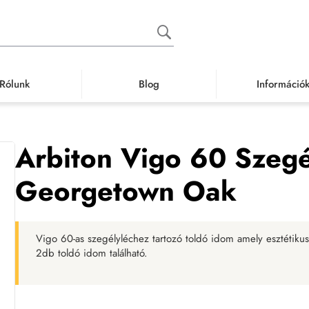
Rólunk
Blog
Információ
Szegély, szegélyléc
Szegélyléc idom
Arbiton Vigo 60 Szegélyléc told
Arbiton Vigo 60 Szegé
Georgetown Oak
Vigo 60-as szegélyléchez tartozó toldó idom amely esztétikus
2db toldó idom található.