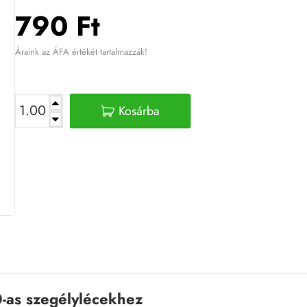
790 Ft
Áraink az ÁFA értékét tartalmazzák!
Kosárba
-as szegélylécekhez