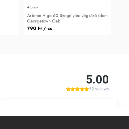
Arbiton
Arbiton Vigo 60 Szegélyléc végzáró idom
Georgetown Oak
790 Ft
/ cs