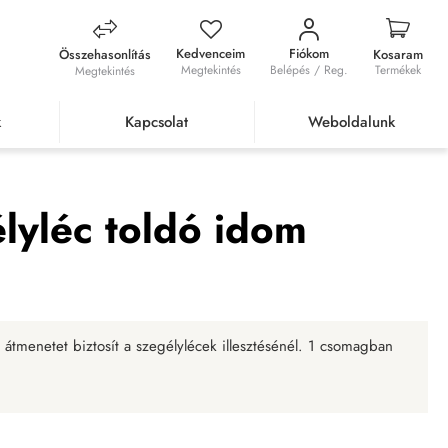
Kedvenceim
Fiókom
Összehasonlítás
Kosaram
Megtekintés
Belépés / Reg.
Termékek
Megtekintés
k
Kapcsolat
Weboldalunk
ó idom Georgetown Oak
lyléc toldó idom
 átmenetet biztosít a szegélylécek illesztésénél. 1 csomagban