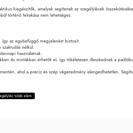
ktikus kiegészítők, amelyek segítenek az szegélylécek összekötésébe
ból történő felrakása nem lehetséges.
t, így az egybefüggő megjelenést biztosít.
 szaktudás nélkül.
ndennapi használatnak.
ben és mintákban érhetők el, így tökéletesen illeszkednek a padlóbu
ek mentén, ahol a precíz és szép végeredmény elengedhetetlen. Segíts
egélyléc toldó elem