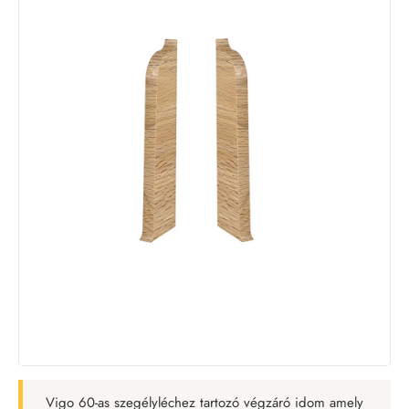
Vigo 60-as szegélyléchez tartozó végzáró idom amely