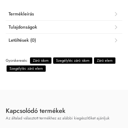
Termékleírás
Tulajdonságok
Letöltések (0)
Gyorskeresés:
Záró idom
Szegélyléc záró idom
Záró elem
Szegélyléc záró elem
Kapcsolódó termékek
Az általad választott termékhez az alábbi kiegészítőket ajánljuk