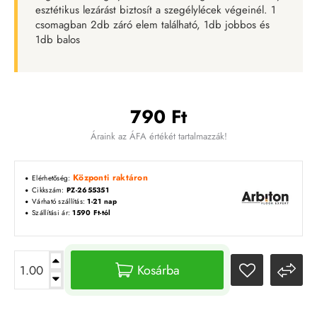
esztétikus lezárást biztosít a szegélylécek végeinél. 1
csomagban 2db záró elem található, 1db jobbos és
1db balos
790 Ft
Áraink az ÁFA értékét tartalmazzák!
Központi raktáron
Elérhetőség:
Cikkszám:
PZ-2655351
Várható szállítás:
1-21 nap
Szállítási ár:
1590 Ft-tól
Kosárba