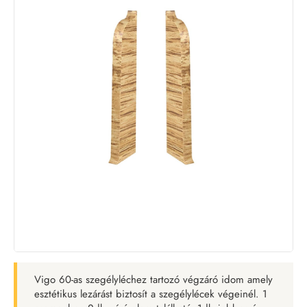
Vigo 60-as szegélyléchez tartozó végzáró idom amely
esztétikus lezárást biztosít a szegélylécek végeinél. 1