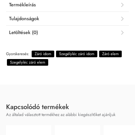
Termékleírás
Tulajdonságok
Letöltések (0)
Gyorskeresés:
Záró idom
Szegélyléc záró idom
Záró elem
Szegélyléc záró elem
Kapcsolódó termékek
Az általad választott termékhez az alábbi kiegészítőket ajánljuk