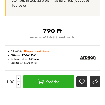
csomagban 2db záró elem található, 1db jobbos és
1db balos
790 Ft
Áraink az ÁFA értékét tartalmazzák!
Központi raktáron
Elérhetőség:
Cikkszám:
PZ-2655361
Várható szállítás:
1-21 nap
Szállítási ár:
1590 Ft-tól
Kosárba