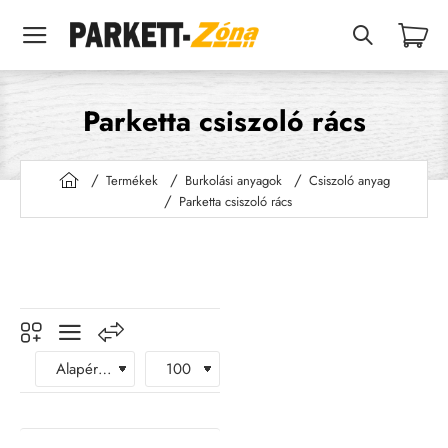
Parketta csiszoló rács
Termékek
Burkolási anyagok
Csiszoló anyag
h
Parketta csiszoló rács
o
m
e