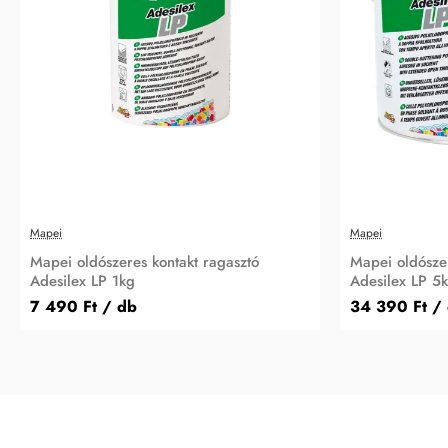
Mapei
Mapei
Mapei oldószeres kontakt ragasztó
Mapei oldószer
Adesilex LP 1kg
Adesilex LP 5
7 490 Ft
/ db
34 390 Ft
/