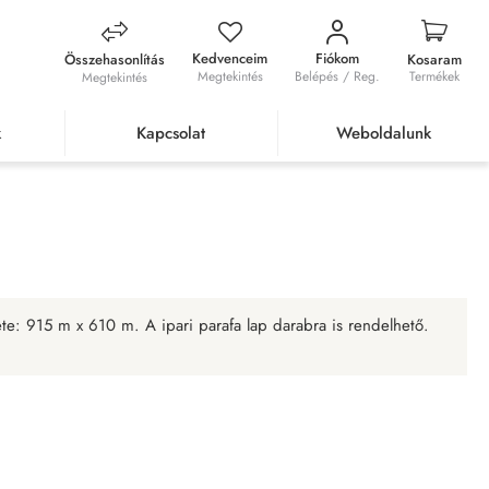
Kedvenceim
Fiókom
Összehasonlítás
Kosaram
Megtekintés
Belépés / Reg.
Termékek
Megtekintés
k
Kapcsolat
Weboldalunk
afa lap 5mm
te: 915 m x 610 m. A ipari parafa lap darabra is rendelhető.