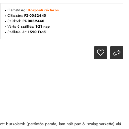
Elérhetőség:
Központi raktáron
Cikkszám:
PZ-0052440
Színkód:
PZ-0052440
Várható szállítás:
1-21 nap
Szállítási ár:
1590 Ft-tól
tott burkolatok (pattintós parafa, laminált padló, szalagparketta) alá