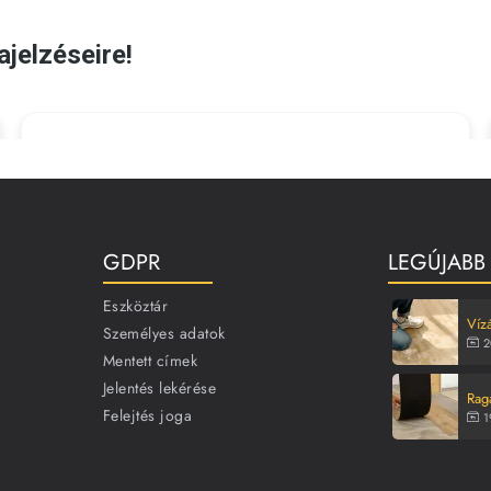
GDPR
LEGÚJABB
Eszköztár
Vízá
Személyes adatok
2
Mentett címek
Jelentés lekérése
Rag
Felejtés joga
1