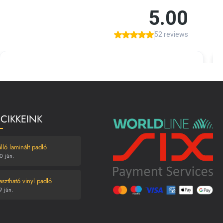
 CIKKEINK
lló laminált padló
0
jún.
asztható vinyl padló
9
jún.