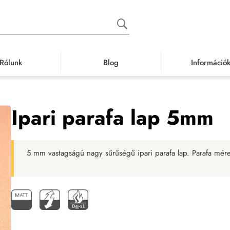
Rólunk
Blog
Információ
ermékek
Speciális burkolatok
Parafa burkolat
Ipari parafa
Ipari par
Ipari parafa lap 5mm
5 mm vastagságú nagy sűrűségű ipari parafa lap. Parafa mére