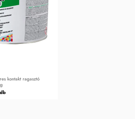
es kontakt ragasztó
kg
 db