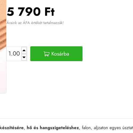
5 790 Ft
Áraink az ÁFA értékét tartalmazzák!
Kosárba
készítésére
,
hő és hangszigeteléshez
, falon, aljzaton egyes úszta