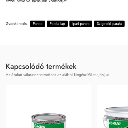
ezzel növelve lakásunk komfortját.
Gyorskeresés:
Parafa
Parafa lap
Ipari parafa
Szigetelő parafa
Kapcsolódó termékek
Az általad választott termékhez az alábbi kiegészítőket ajánljuk