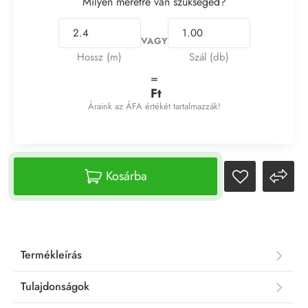
Milyen méretre van szükséged?
VAGY
Hossz (m)
Szál (db)
=
Ft
Áraink az ÁFA értékét tartalmazzák!
Kosárba
Termékleírás
Tulajdonságok