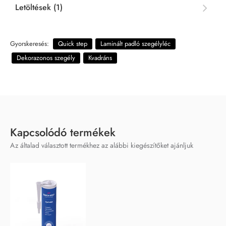
Letöltések (1)
Gyorskeresés:
Quick step
Laminált padló szegélyléc
Dekorazonos szegély
Kvadráns
Kapcsolódó termékek
Az általad választott termékhez az alábbi kiegészítőket ajánljuk