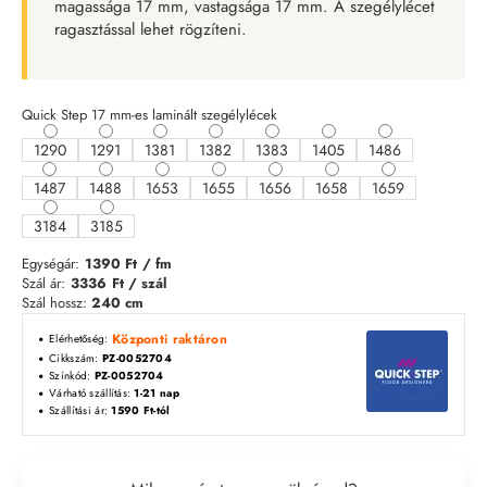
magassága 17 mm, vastagsága 17 mm. A szegélylécet
ragasztással lehet rögzíteni.
Quick Step 17 mm-es laminált szegélylécek
1290
1291
1381
1382
1383
1405
1486
1487
1488
1653
1655
1656
1658
1659
3184
3185
Egységár:
1390 Ft
/ fm
Szál ár:
3336
Ft / szál
Szál hossz:
240 cm
Központi raktáron
Elérhetőség:
Cikkszám:
PZ-0052704
Színkód:
PZ-0052704
Várható szállítás:
1-21 nap
Szállítási ár:
1590 Ft-tól