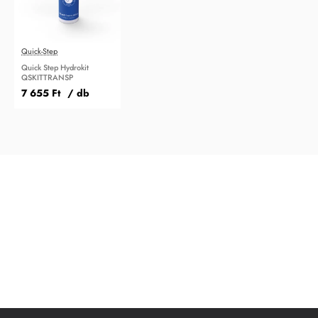
Quick-Step
Quick Step Hydrokit
QSKITTRANSP
7 655 Ft
/ db