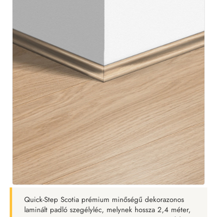
Quick-Step Scotia prémium minőségű dekorazonos
laminált padló szegélyléc, melynek hossza 2,4 méter,