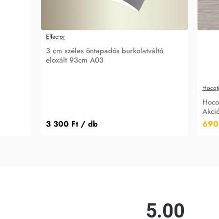
Effector
3 cm széles öntapadós burkolatváltó
eloxált 93cm A03
Hocot
Hoco
Akció
3 300 Ft
/ db
690