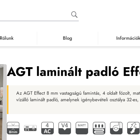
Rólunk
Blog
Információ
inált padló
Vízálló laminált padló
Famintás vízálló laminált padló
AGT l
AGT laminált padló Eff
Az AGT Effect 8 mm vastagságú famintás, 4 oldalt fózolt, mat
vízálló laminált padló, amelynek igénybevételi osztálya 32-es