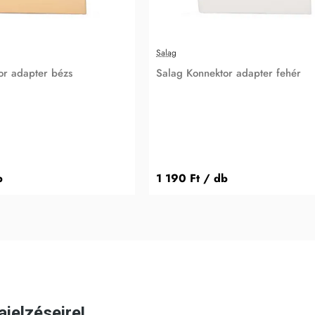
Salag
or adapter bézs
Salag Konnektor adapter fehér
b
1 190 Ft
/ db