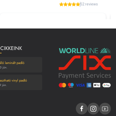
 CIKKEINK
lló laminált padló
0
jún.
asztható vinyl padló
9
jún.