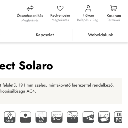
Kedvenceim
Fiókom
Összehasonlítás
Kosaram
Megtekintés
Belépés / Reg.
Termékek
Megtekintés
k
Kapcsolat
Weboldalunk
aminált padló Effect Solaro
ect Solaro
t felületű, 191 mm széles, mintakövető faerezettel rendelkező,
, kopásállósága AC4.