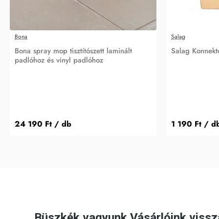
Bona
Salag
Bona spray mop tisztítószett laminált
Salag Konnekt
padlóhoz és vinyl padlóhoz
24 190 Ft
/ db
1 190 Ft
/ d