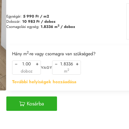
Egységár:
5 990 Ft
/ m2
Dobozár:
10 983 Ft
/ doboz
2
Csomagolási egység:
1.8336 m
/ doboz
2
Hány m
-re vagy csomagra van szükséged?
−
+
−
+
VAGY
2
doboz
m
További helyiségek hozzáadása
Kosárba