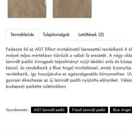
Termékleírás
Tulajdonságok
Letöltések (2)
Fedezze fel az AGT Effect mintakövető faerezettel rendelkező 4 olda
melyek teljes mértékben tükrözik a valódi fa erezetét. A négy olda
laminált padlói kimagasló teljesítményt nyújt lakótéri erős és kö
készül, és rendelkezik a Blue Angel minősítéssel, amely bizonyítja
rendelkezik, így hozzájárulva az egészségesebb környezethez. UV 
gyorsan élvezhesse az új laminált padló nyújtotta előnyöket. Válas
budapesti parketta üzletünkben.
Gyorskeresés:
AGT laminált padló
Fózolt laminált padló
Blue Angel 