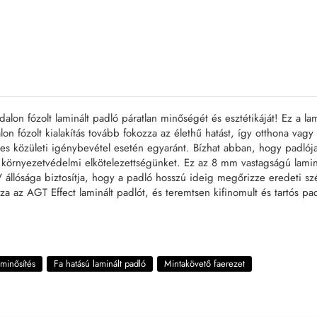
lon fózolt laminált padló páratlan minőségét és esztétikáját! Ez a lami
lon fózolt kialakítás tovább fokozza az élethű hatást, így otthona va
zepes közületi igénybevétel esetén egyaránt. Bízhat abban, hogy padl
 környezetvédelmi elkötelezettségünket. Ez az 8 mm vastagságú laminál
állósága biztosítja, hogy a padló hosszú ideig megőrizze eredeti sz
sza az AGT Effect laminált padlót, és teremtsen kifinomult és tartós 
minősítés
Fa hatású laminált padló
Mintakövető faerezet