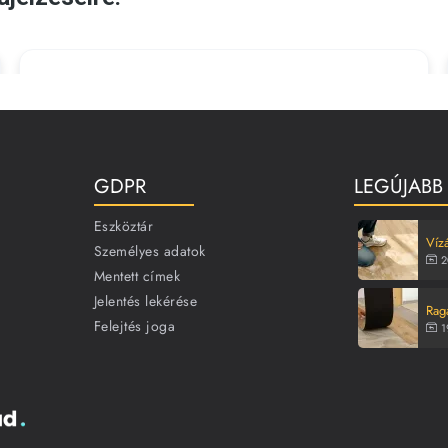
GDPR
LEGÚJABB
Eszköztár
Vízá
Személyes adatok
2
Mentett címek
Jelentés lekérése
Rag
Felejtés joga
1