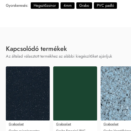
Gyorskeresés:
Hegsztőzsinor
4mm
Grabo
PVC padló
Kapcsolódó termékek
Az általad választott termékhez az alábbi kiegészítőket ajánljuk
Graboplast
Graboplast
Graboplast
Grabo csúszásmentes
Grabo Egyszínű PVC
Grabo Vezetőképe