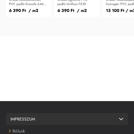
PVC padló Ecosafe 6460-
padló Unifloor-7539
homogén PVC pad
20
Conducto S LAG
6 390 Ft
/ m2
6 390 Ft
/ m2
13 100 Ft
/ m
IMPRESSZUM
Rólunk