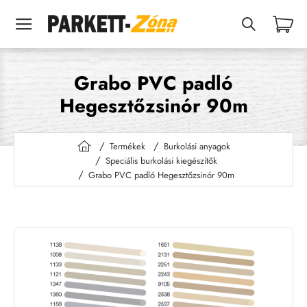
Grabo PVC padló
Hegesztőzsinór 90m
Termékek
Burkolási anyagok
h
Speciális burkolási kiegészítők
o
Grabo PVC padló Hegesztőzsinór 90m
m
e