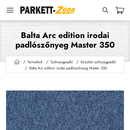
Balta Arc edition irodai
padlószőnyeg Master 350
Termékek
Szőnyegpadló
Közületi szőnyegpadló
h
Balta Arc edition irodai padlószőnyeg Master 350
o
m
e