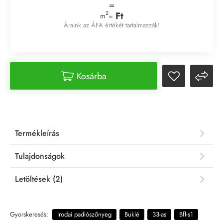
=
Ft
2
m
=
Áraink az ÁFA értékét tartalmazzák!
Kosárba
Termékleírás
Tulajdonságok
Letöltések (2)
Gyorskeresés:
Irodai padlószőnyeg
Buklé
33-as
Bfl-s1