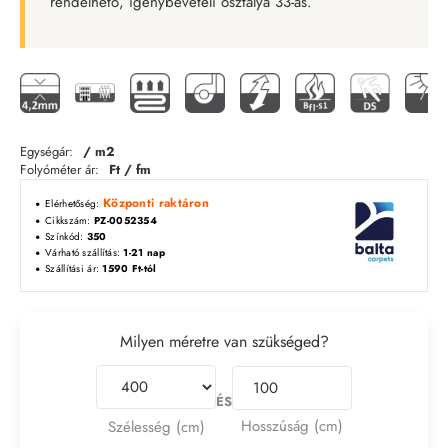
rendelhető, igénybevételi osztálya 33-as.
Egységár:
/ m2
Folyóméter ár:
Ft / fm
Központi raktáron
Elérhetőség:
Cikkszám:
PZ-0052354
Színkód:
350
Várható szállítás:
1-21 nap
Szállítási ár:
1590 Ft-tól
Milyen méretre van szükséged?
ÉS
Hosszúság (cm)
Szélesség (cm)