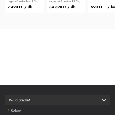
ragasztó Adesilex LP 1kg
ragasztó Adesilex LP 5kg
7 490 Ft
/ db
34 390 Ft
/ db
590 Ft
/ fm
IMPRESSZUM
Rólunk