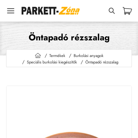
Öntapadó rézszalag
Termékek
Burkolási anyagok
h
Speciális burkolási kiegészítők
Öntapadó rézszalag
o
m
e