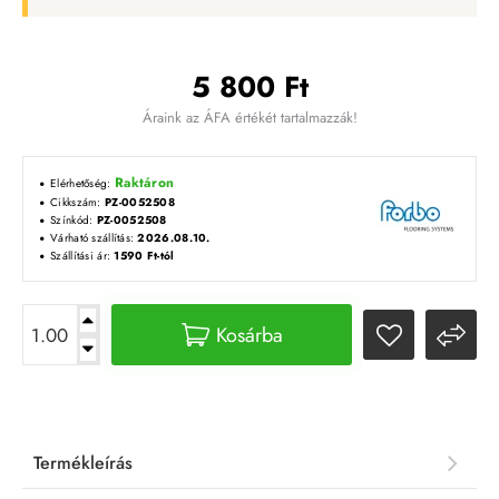
5 800 Ft
Áraink az ÁFA értékét tartalmazzák!
Raktáron
Elérhetőség:
Cikkszám:
PZ-0052508
Színkód:
PZ-0052508
Várható szállítás:
2026.08.10.
Szállítási ár:
1590 Ft-tól
Kosárba
Termékleírás