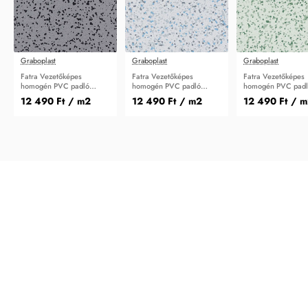
Graboplast
Graboplast
Graboplast
Fatra Vezetőképes
Fatra Vezetőképes
Fatra Vezetőképes
homogén PVC padló
homogén PVC padló
homogén PVC pad
modul Elektrostatik 1,7mm
modul Elektrostatik 1,7mm
modul Elektrostati
12 490 Ft
/ m2
12 490 Ft
/ m2
12 490 Ft
/ m
2252
2403
3701