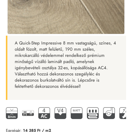
A Quick-Step Impressive 8 mm vastagságú, színes, 4
oldalt fózolt, matt felületű, 190 mm széles,
mikrokarcálló védelemmel rendelkező prémium
minőségű vízálló laminált padló, amelynek
igénybevételi osztálya 32-es, kopásállósága AC4.
Választható hozzá dekorazonos szegélyléc és
dekorazonos burkolatváltó sín is. Lépcsőre is
fektethető dekorazonos élvédéssel!
Egységár:
14 385 Ft
/ m2