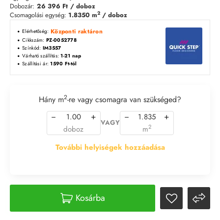
Dobozár:
26 396 Ft
/ doboz
2
Csomagolási egység:
1.8350 m
/ doboz
Központi raktáron
Elérhetőség:
Cikkszám:
PZ-0052778
Színkód:
IM3557
Várható szállítás:
1-21 nap
Szállítási ár:
1590 Ft-tól
2
Hány m
-re vagy csomagra van szükséged?
−
+
−
+
VAGY
2
doboz
m
További helyiségek hozzáadása
Kosárba