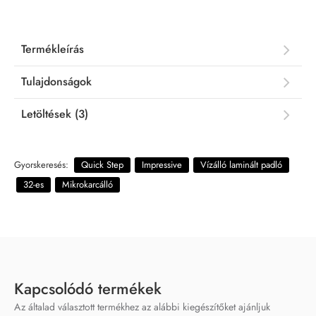
Termékleírás
Tulajdonságok
Letöltések (3)
Gyorskeresés:
Quick Step
Impressive
Vízálló laminált padló
32-es
Mikrokarcálló
Kapcsolódó termékek
Az általad választott termékhez az alábbi kiegészítőket ajánljuk