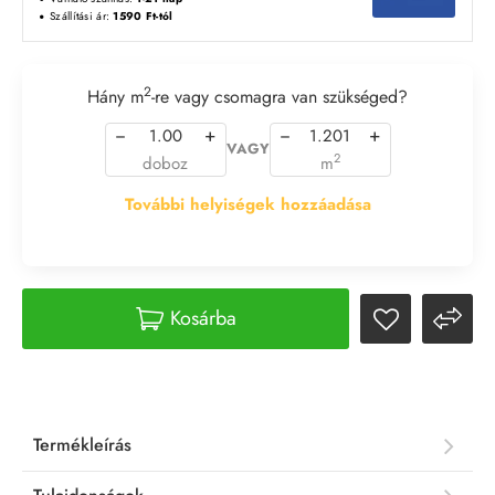
Szállítási ár:
1590 Ft-tól
2
Hány m
-re vagy csomagra van szükséged?
−
+
−
+
VAGY
2
doboz
m
További helyiségek hozzáadása
Kosárba
Termékleírás