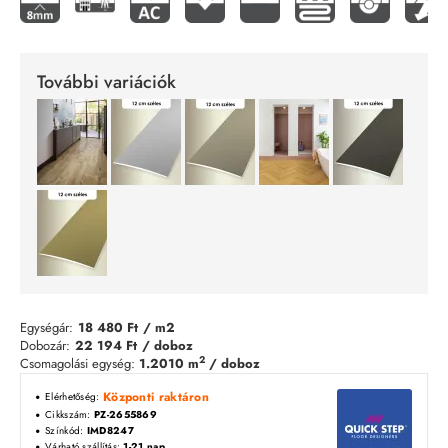
További variációk
Egységár:
18 480 Ft
/ m2
Dobozár:
22 194 Ft
/ doboz
2
Csomagolási egység:
1.2010 m
/ doboz
Központi raktáron
Elérhetőség:
Cikkszám:
PZ-2655869
Színkód:
IMD8247
Várható szállítás:
1-21 nap