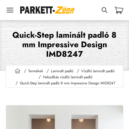
Quick-Step laminált padló 8
mm Impressive Design
IMD8247
Termékek
Laminált padló
Vízálló laminált padló
h
Halszálkás vízálló laminált padló
o
Quick-Step laminált padló 8 mm Impressive Design IMD8247
m
e