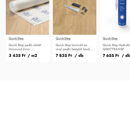
Quick-Step
Quick-Step
Quick-Step
Quick Step padló alátét
Quick Step laminált és
Quick Step Hydroki
Unisound 2mm
vinyl padló beépítő készlet
QSKITTRANSP
QSUDLDRUCO15
QSTOOLA
3 435 Ft
/ m2
7 835 Ft
/ db
7 655 Ft
/ d