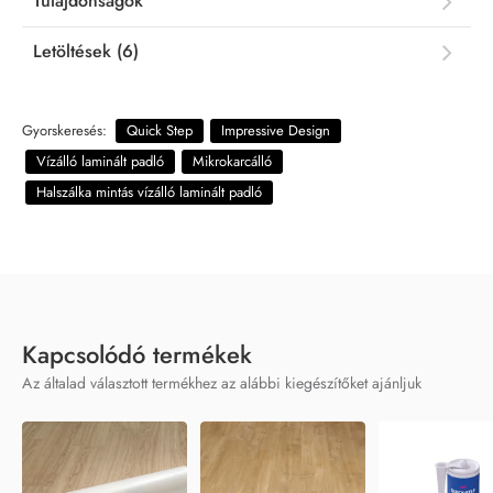
Tulajdonságok
Letöltések (6)
Gyorskeresés:
Quick Step
Impressive Design
Vízálló laminált padló
Mikrokarcálló
Halszálka mintás vízálló laminált padló
Kapcsolódó termékek
Az általad választott termékhez az alábbi kiegészítőket ajánljuk