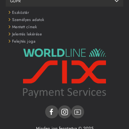
GDPR
Eszköztár
Személyes adatok
Mentett címek
Jelentés lekérése
Felejtés joga
Minden jog fenntartva © 2025