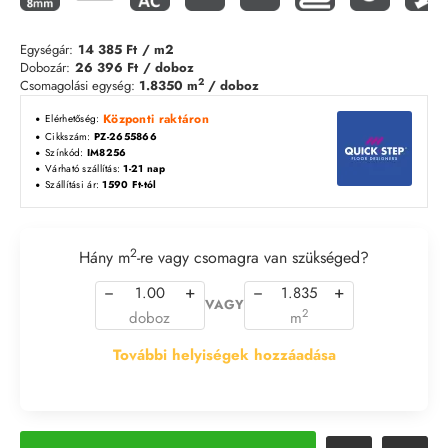
Egységár:
14 385 Ft
/ m2
Dobozár:
26 396 Ft
/ doboz
2
Csomagolási egység:
1.8350 m
/ doboz
Központi raktáron
Elérhetőség:
Cikkszám:
PZ-2655866
Színkód:
IM8256
Várható szállítás:
1-21 nap
Szállítási ár:
1590 Ft-tól
2
Hány m
-re vagy csomagra van szükséged?
−
+
−
+
VAGY
2
doboz
m
További helyiségek hozzáadása