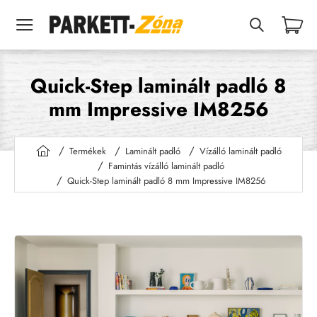
Quick-Step laminált padló 8
mm Impressive IM8256
Termékek
Laminált padló
Vízálló laminált padló
h
Famintás vízálló laminált padló
o
Quick-Step laminált padló 8 mm Impressive IM8256
m
e