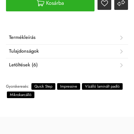
Kosárba
Termékleírás
Tulajdonságok
Letöltések (6)
Gyorskeresés:
Quick Step
Impressive
Vízálló laminált padló
Mikrokarcálló