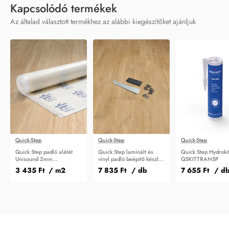
Kapcsolódó termékek
Az általad választott termékhez az alábbi kiegészítőket ajánljuk
Quick-Step
Quick-Step
Quick-Step
Quick Step padló alátét
Quick Step laminált és
Quick Step Hydroki
Unisound 2mm
vinyl padló beépítő készlet
QSKITTRANSP
QSUDLDRUCO15
QSTOOLA
3 435 Ft
/ m2
7 835 Ft
/ db
7 655 Ft
/ d