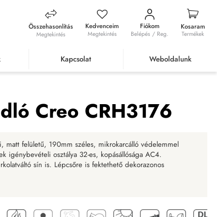
Kedvenceim
Fiókom
Összehasonlítás
Kosaram
Megtekintés
Belépés / Reg.
Termékek
Megtekintés
k
Kapcsolat
Weboldalunk
p laminált padló Creo CRH3176
padló Creo CRH3176
i, matt felületű, 190mm széles, mikrokarcálló védelemmel
k igénybevételi osztálya 32-es, kopásállósága AC4.
olatváltó sín is. Lépcsőre is fektethető dekorazonos