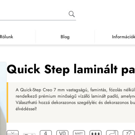
Rólunk
Blog
Információ
 padló
Vízálló laminált padló
Famintás vízálló laminált padló
Quick Ste
Quick Step laminált 
A Quick-Step Creo 7 mm vastagságú, famintás, fózolás nélkül
rendelkező prémium minőségű vízálló laminált padló, amelyne
Választható hozzá dekorazonos szegélyléc és dekorazonos burk
élvédéssel!