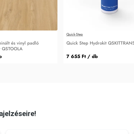
Quick-Step
inált és vinyl padló
Quick Step Hydrokit QSKITTRAN
et QSTOOLA
b
7 655 Ft
/ db