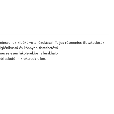
 nincsenek kibékülve a fózolással. Teljes résmentes illeszkedésük
giénikussá és könnyen tisztíthatóvá.
mészetesen lakóterekbe is lerakható.
ból adódó mikrokarcok ellen.