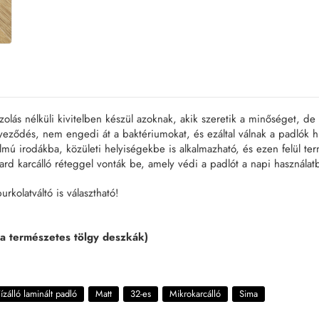
zolás nélküli kivitelben készül azoknak, akik szeretik a minőséget, de
eződés, nem engedi át a baktériumokat, és ezáltal válnak a padlók hi
mú irodákba, közületi helyiségekbe is alkalmazható, és ezen felül ter
rd karcálló réteggel vonták be, amely védi a padlót a napi használat
kolatváltó is választható!
a természetes tölgy deszkák)
ízálló laminált padló
Matt
32-es
Mikrokarcálló
Sima