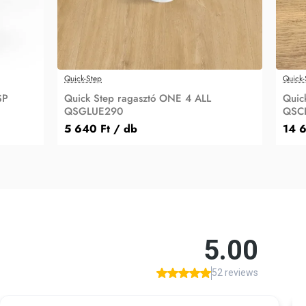
Quick-Step
Quick-
SP
Quick Step ragasztó ONE 4 ALL
Quic
QSGLUE290
QSC
5 640 Ft
/ db
14 6