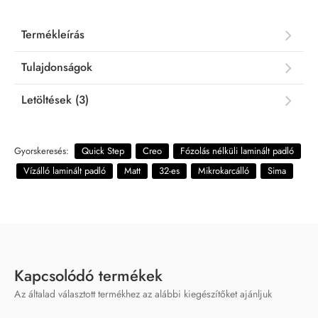
Termékleírás
Tulajdonságok
Letöltések (3)
Gyorskeresés:
Quick Step
Creo
Fózolás nélküli laminált padló
Vízálló laminált padló
Matt
32-es
Mikrokarcálló
Sima
Kapcsolódó termékek
Az általad választott termékhez az alábbi kiegészítőket ajánljuk