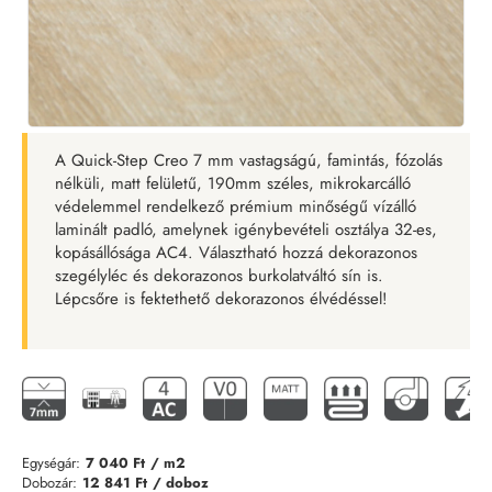
A Quick-Step Creo 7 mm vastagságú, famintás, fózolás
nélküli, matt felületű, 190mm széles, mikrokarcálló
védelemmel rendelkező prémium minőségű vízálló
laminált padló, amelynek igénybevételi osztálya 32-es,
kopásállósága AC4. Választható hozzá dekorazonos
szegélyléc és dekorazonos burkolatváltó sín is.
Lépcsőre is fektethető dekorazonos élvédéssel!
Egységár:
7 040 Ft
/ m2
Dobozár:
12 841 Ft
/ doboz