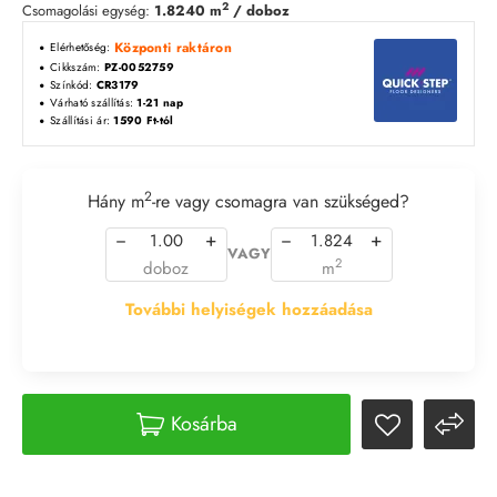
2
Csomagolási egység:
1.8240 m
/ doboz
Központi raktáron
Elérhetőség:
Cikkszám:
PZ-0052759
Színkód:
CR3179
Várható szállítás:
1-21 nap
Szállítási ár:
1590 Ft-tól
2
Hány m
-re vagy csomagra van szükséged?
−
+
−
+
VAGY
2
doboz
m
További helyiségek hozzáadása
Kosárba