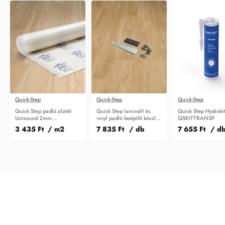
Quick-Step
Quick-Step
Quick-Step
Quick Step padló alátét
Quick Step laminált és
Quick Step Hydroki
Unisound 2mm
vinyl padló beépítő készlet
QSKITTRANSP
QSUDLDRUCO15
QSTOOLA
3 435 Ft
/ m2
7 835 Ft
/ db
7 655 Ft
/ d