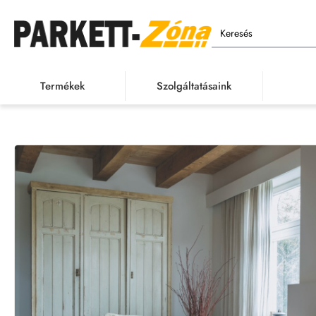
Keresés
Termékek
Szolgáltatásaink
Termékek
Laminált
h
o
m
e