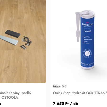
Quick-Step
inált és vinyl padló
Quick Step Hydrokit QSKITTRAN
et QSTOOLA
b
7 655 Ft
/ db