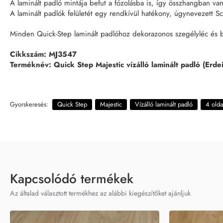
A laminált padló mintája befut a fózolásba is, így összhangban van
A laminált padlók felületét egy rendkívül hatékony, úgynevezett S
Minden Quick-Step laminált padlóhoz dekorazonos szegélyléc és bu
Cikkszám: MJ3547
Terméknév: Quick Step Majestic vízálló laminált padló (Erdei
Gyorskeresés:
Quick Step
Majestic
Vízálló laminált padló
4 olda
Kapcsolódó termékek
Az általad választott termékhez az alábbi kiegészítőket ajánljuk