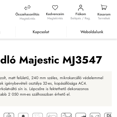
Kedvenceim
Fiókom
Összehasonlítás
Kosaram
Megtekintés
Belépés / Reg.
Termékek
Megtekintés
k
Kapcsolat
Weboldalunk
 laminált padló Majestic MJ3547
adló Majestic MJ3547
zolt, matt felületű, 240 mm széles, mikrokarcálló védelemmel
k igénybevételi osztálya 32-es, kopásállósága AC4.
olatváltó sín is. Lépcsőre is fektethető dekorazonos
szabb 2 050 mm-es szálhosszban érhető el.