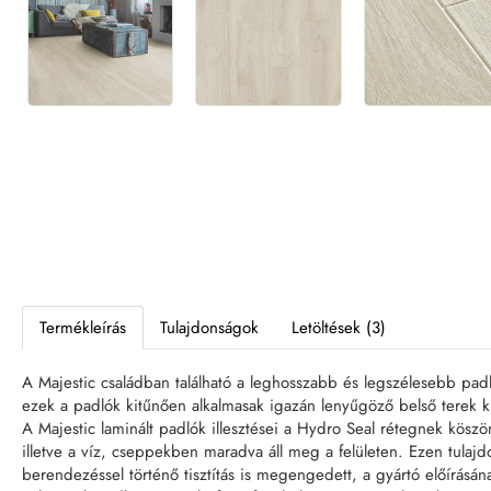
Termékleírás
Tulajdonságok
Letöltések (3)
A Majestic családban található a leghosszabb és legszélesebb pad
ezek a padlók kitűnően alkalmasak igazán lenyűgöző belső terek ki
A Majestic laminált padlók illesztései a Hydro Seal rétegnek kösz
illetve a víz, cseppekben maradva áll meg a felületen. Ezen tulajdo
berendezéssel történő tisztítás is megengedett, a gyártó előírásána