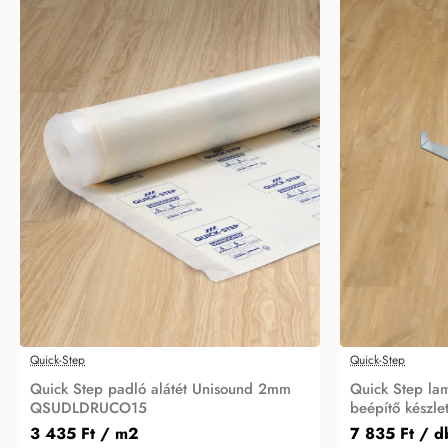
Quick-Step
Quick-Step
Quick Step padló alátét Unisound 2mm
Quick Step lam
QSUDLDRUCO15
beépítő készl
3 435 Ft
/ m2
7 835 Ft
/ d