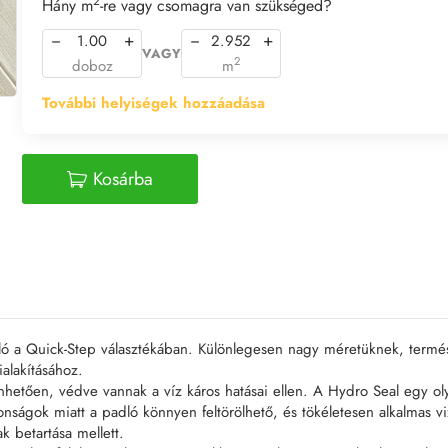
2
Hány m
-re vagy csomagra van szükséged?
−
+
−
+
VAGY
2
doboz
m
További helyiségek hozzáadása
Kosárba
ló a Quick-Step választékában. Különlegesen nagy méretüknek, termés
alakításához.
önhetően, védve vannak a víz káros hatásai ellen. A Hydro Seal egy ol
nságok miatt a padló könnyen feltörölhető, és tökéletesen alkalmas viz
k betartása mellett.