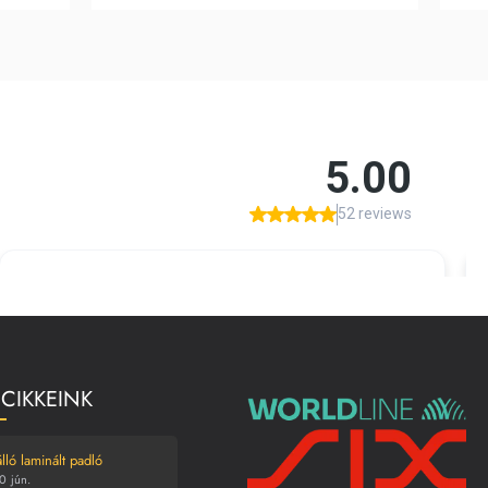
 CIKKEINK
lló laminált padló
0
jún.