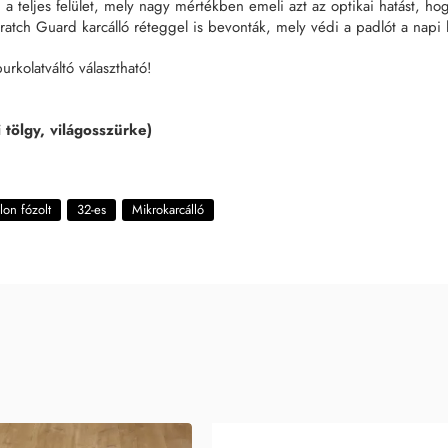
 a teljes felület, mely nagy mértékben emeli azt az optikai hatást, ho
cratch Guard karcálló réteggel is bevonták, mely védi a padlót a napi
rkolatváltó választható!
 tölgy, világosszürke)
lon fózolt
32-es
Mikrokarcálló