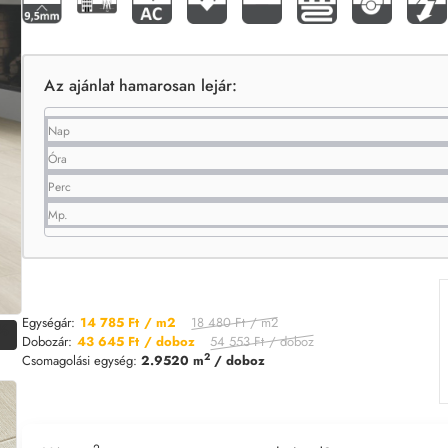
Az ajánlat hamarosan lejár:
Nap
Óra
Perc
Mp.
18 480 Ft
/ m2
Egységár:
14 785 Ft
/ m2
0%
54 553 Ft
/ doboz
Dobozár:
43 645 Ft
/ doboz
2
Csomagolási egység:
2.9520 m
/ doboz