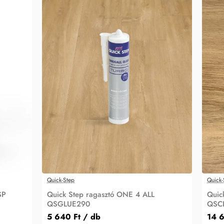
Quick-Step
Quick-
SP
Quick Step ragasztó ONE 4 ALL
Quic
QSGLUE290
QSC
5 640 Ft
/ db
14 6