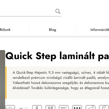
Rólunk
Blog
Információ
 padló
Vízálló laminált padló
Famintás vízálló laminált padló
Quick Step
Quick Step laminált p
A Quick-Step Majestic 9,5 mm vastagságú, színes, 4 oldalt fó
rendelkező prémium minőségű vízálló laminált padló, amelyne
Választható hozzá dekorazonos szegélyléc és dekorazonos burk
élvédéssel! További különlegessége, hogy az átlagosnál hos