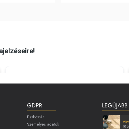
GDPR
LEGÚJABB
Eszköztár
Vízá
Személyes adatok
2