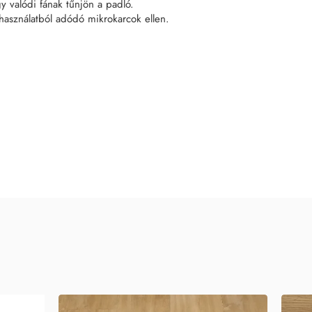
gy valódi fának tűnjön a padló.
 használatból adódó mikrokarcok ellen.