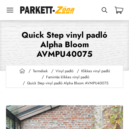
Quick Step vinyl padló
Alpha Bloom
AVMPU40075
Termékek
Vinyl padló
Klikkes vinyl padló
h
Famintás klikkes vinyl padló
o
Quick Step vinyl padló Alpha Bloom AVMPU40075
m
e