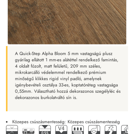
A Quick-Step Alpha Bloom 5 mm vastagságú plusz
gyárilag ellátott 1 mm-es alátéttel rendelkező famintás,
4 oldalt fózolt, matt felületű, 209 mm széles,
mikrokarcálló védelemmel rendelkező prémium
minőségű klikkes rigid vinyl padló, amelynek
igénybevételi osztálya 33-es, koptatóréteg vastagsága
0,55mm. Választható hozzá dekorazonos szegélyléc és
dekorazonos burkolatváltó sín is.
Közepes csúszásmentesség: Közepes csúszásmentesség