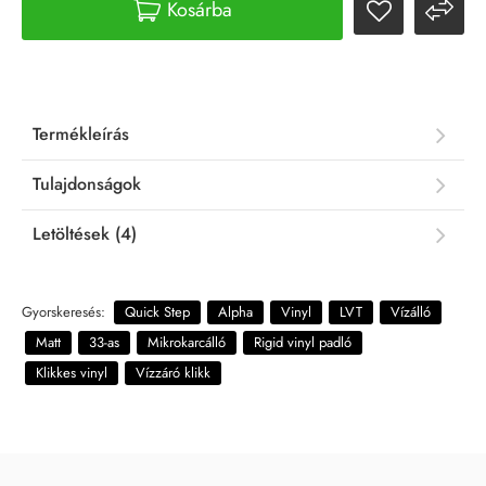
Kosárba
Termékleírás
Tulajdonságok
Letöltések (4)
Gyorskeresés:
Quick Step
Alpha
Vinyl
LVT
Vízálló
Matt
33-as
Mikrokarcálló
Rigid vinyl padló
Klikkes vinyl
Vízzáró klikk