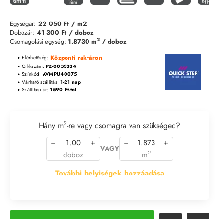
Egységár:
22 050 Ft
/ m2
Dobozár:
41 300 Ft
/ doboz
2
Csomagolási egység:
1.8730 m
/ doboz
Központi raktáron
Elérhetőség:
Cikkszám:
PZ-0053334
Színkód:
AVMPU40075
Várható szállítás:
1-21 nap
Szállítási ár:
1590 Ft-tól
2
Hány m
-re vagy csomagra van szükséged?
−
+
−
+
VAGY
2
doboz
m
További helyiségek hozzáadása