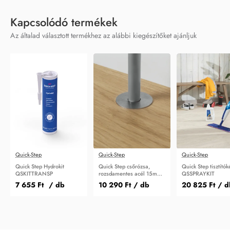
Kapcsolódó termékek
Az általad választott termékhez az alábbi kiegészítőket ajánljuk
Quick-Step
Quick-Step
Quick-Step
Quick Step Hydrokit
Quick Step csőrózsa,
Quick Step tisztítók
QSKITTRANSP
rozsdamentes acél 15mm
QSSPRAYKIT
QSRCINOX15
7 655 Ft
/ db
10 290 Ft
/ db
20 825 Ft
/ d