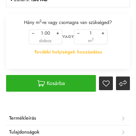
Szállítási ár:
1590 Ft-tól
2
Hány m
-re vagy csomagra van szükséged?
−
+
−
+
VAGY
2
doboz
m
További helyiségek hozzáadása
Kosárba
Termékleírás
Tulajdonságok