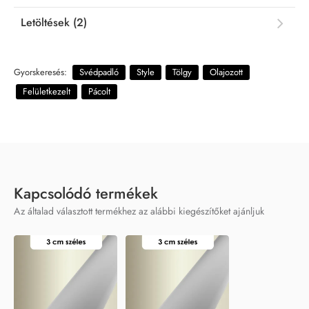
Letöltések (2)
Gyorskeresés:
Svédpadló
Style
Tölgy
Olajozott
Felületkezelt
Pácolt
Kapcsolódó termékek
Az általad választott termékhez az alábbi kiegészítőket ajánljuk