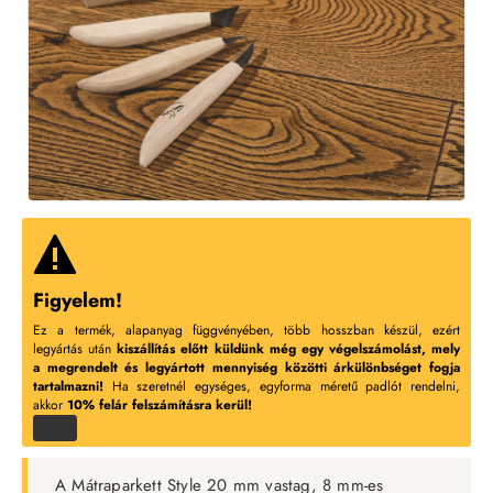
Figyelem!
Ez a termék, alapanyag függvényében, több hosszban készül, ezért
legyártás után
kiszállítás előtt küldünk még egy végelszámolást, mely
a megrendelt és legyártott mennyiség közötti árkülönbséget fogja
tartalmazni!
Ha szeretnél egységes, egyforma méretű padlót rendelni,
akkor
10% felár felszámításra kerül!
A Mátraparkett Style 20 mm vastag, 8 mm-es