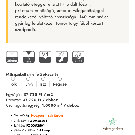
koptatóréteggel ellátott 4 oldalt fózolt,
prémium
minőségű
, antique válogatottsággal
rendelkező, változó hosszúságú, 140 mm széles,
gyárilag felületkezelt tömör tölgy fából készült
svédpadló.
Mátraparkett style felületkezelés
Folk
Funky
Jazz
Reggae
Egységár:
37 720 Ft
/ m2
Dobozár:
37 720 Ft
/ doboz
2
Csomagolási egység:
1.0000 m
/ doboz
Központi raktáron
Elérhetőség:
Cikkszám:
PZ-0052501
Színkód:
PZ-0052501
Várható szállítás:
1-21 nap