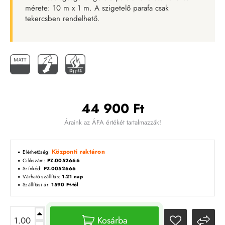
mérete: 10 m x 1 m. A szigetelő parafa csak
tekercsben rendelhető.
44 900 Ft
Áraink az ÁFA értékét tartalmazzák!
Központi raktáron
Elérhetőség:
Cikkszám:
PZ-0052666
Színkód:
PZ-0052666
Várható szállítás:
1-21 nap
Szállítási ár:
1590 Ft-tól
Kosárba