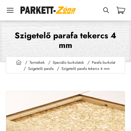
Szigetelő parafa tekercs 4
mm
Termékek
Speciális burkolatok
Parafa burkolat
h
Szigetelő parafa
Szigetelő parafa tekercs 4 mm
o
m
e