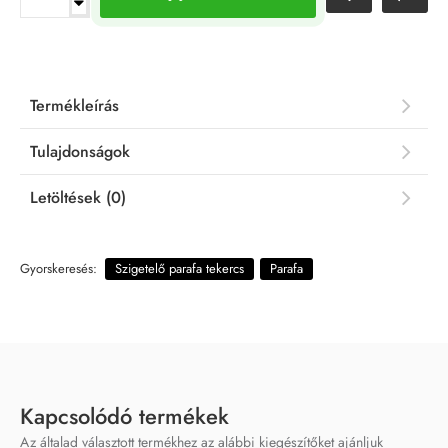
Termékleírás
Tulajdonságok
Letöltések (0)
Gyorskeresés:
Szigetelő parafa tekercs
Parafa
Kapcsolódó termékek
Az általad választott termékhez az alábbi kiegészítőket ajánljuk