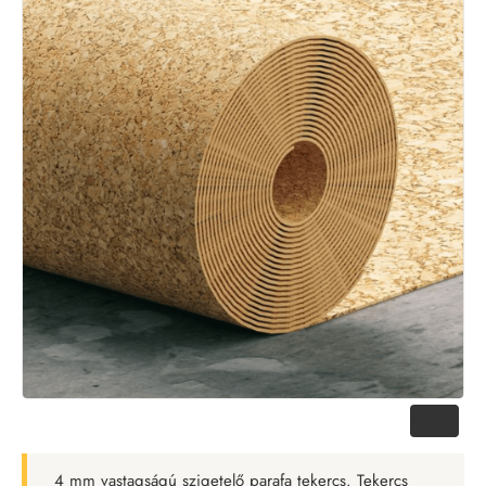
-6%
4 mm vastagságú szigetelő parafa tekercs. Tekercs