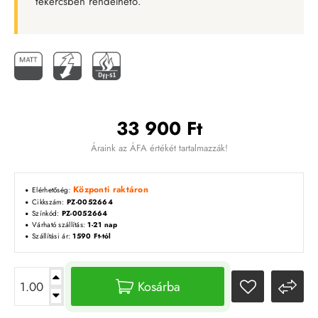
tekercsben rendelhető.
33 900 Ft
Áraink az ÁFA értékét tartalmazzák!
Központi raktáron
Elérhetőség:
Cikkszám:
PZ-0052664
Színkód:
PZ-0052664
Várható szállítás:
1-21 nap
Szállítási ár:
1590 Ft-tól
Kosárba