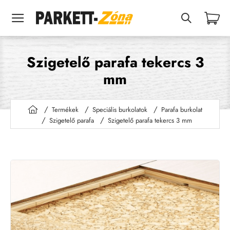
Szigetelő parafa tekercs 3
mm
Termékek
Speciális burkolatok
Parafa burkolat
h
Szigetelő parafa
Szigetelő parafa tekercs 3 mm
o
m
e