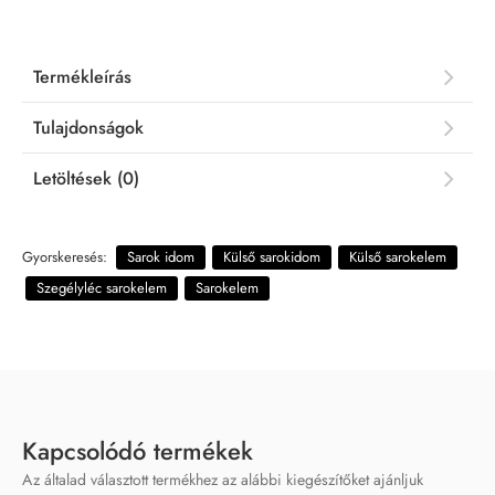
Termékleírás
Tulajdonságok
Letöltések (0)
Gyorskeresés:
Sarok idom
Külső sarokidom
Külső sarokelem
Szegélyléc sarokelem
Sarokelem
Kapcsolódó termékek
Az általad választott termékhez az alábbi kiegészítőket ajánljuk