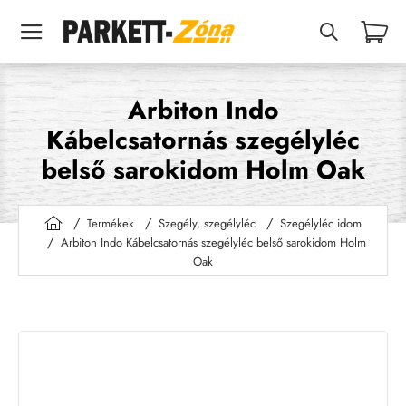
Arbiton Indo
Kábelcsatornás szegélyléc
belső sarokidom Holm Oak
Termékek
Szegély, szegélyléc
Szegélyléc idom
h
Arbiton Indo Kábelcsatornás szegélyléc belső sarokidom Holm
o
Oak
m
e