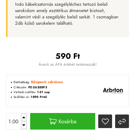
Indo kábelcsatornás szegélyléchez tartozó belső
sarokidom amely esztétikus átmenetet biztosít,
valamint védi a szegélyléc belső sarkát. 1 csomagban
2db külső sarokelem található.
590 Ft
Áraink az ÁFA értékét tartalmazzák!
Központi raktáron
Elérhetőség:
Cikkszám:
PZ-2655593
Várható szállítás:
1-21 nap
Szállítási ár:
1590 Ft-tól
Kosárba