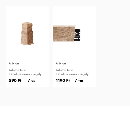
Arbiton
Arbiton
Arbiton Indo
Arbiton Indo
Kábelcsatornás szegélyléc
Kábelcsatornás szegélyléc
Külső sarokidom Holm
Holm Oak
590 Ft
/ cs
1190 Ft
/ fm
Oak