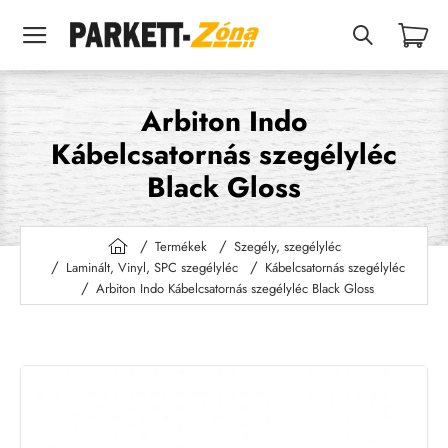
Arbiton Indo
Kábelcsatornás szegélyléc
Black Gloss
Termékek
Szegély, szegélyléc
h
Laminált, Vinyl, SPC szegélyléc
Kábelcsatornás szegélyléc
o
Arbiton Indo Kábelcsatornás szegélyléc Black Gloss
m
e