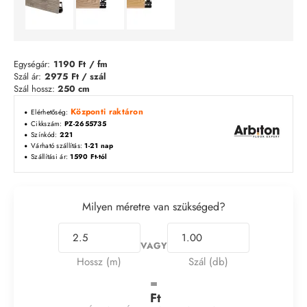
Egységár:
1190 Ft
/ fm
Szál ár:
2975
Ft / szál
Szál hossz:
250 cm
Központi raktáron
Elérhetőség:
Cikkszám:
PZ-2655735
Színkód:
221
Várható szállítás:
1-21 nap
Szállítási ár:
1590 Ft-tól
Milyen méretre van szükséged?
VAGY
Hossz (m)
Szál (db)
=
Ft