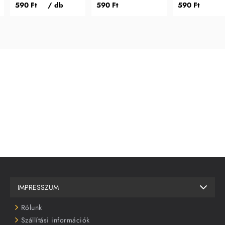
belső sarokidom Black
toldó idom Black Gloss
záró idom Black Gl
590 Ft
/ db
590 Ft
590 Ft
Gloss
IMPRESSZUM
Rólunk
Szállítási információk