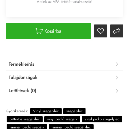
Áraink az ÁFA értékét tartalmazzák!
Kosárba
Termékleírás
Tulajdonságok
Letöltések (0)
Gyorskeresés:
Vinyl szegélyléc
szegélyléc
pattintós szegélyléc
vinyl padló szegély
vinyl padló szegélyléc
laminált padló szegély
laminált padló szegélyléc