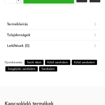
Termékleírás
Tulajdonságok
Letöltések (0)
Gyorskeresés:
Sarok idom
Külső sarokidom
Külső sarokelem
Szegélyléc sarokelem
Sarokelem
Kapcsolódó termékek