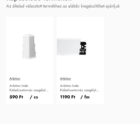
Az általad választott termékhez az alábbi kiegészítőket ajánljuk
Arbiton
Arbiton
Arbiton Indo
Arbiton Indo
Kábelcsatornás szegélyléc
Kábelcsatornás szegélyléc
Külső sarokidom White
White Gloss
590 Ft
/ cs
1190 Ft
/ fm
Gloss