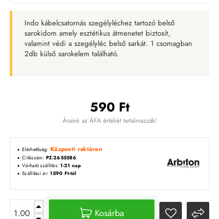
Indo kábelcsatornás szegélyléchez tartozó belső
sarokidom amely esztétikus átmenetet biztosít,
valamint védi a szegélyléc belső sarkát. 1 csomagban
2db külső sarokelem található.
590 Ft
Áraink az ÁFA értékét tartalmazzák!
Központi raktáron
Elérhetőség:
Cikkszám:
PZ-2655586
Várható szállítás:
1-21 nap
Szállítási ár:
1590 Ft-tól
Kosárba