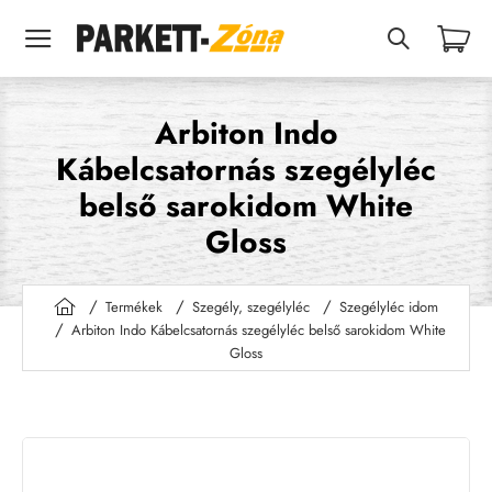
Arbiton Indo
Kábelcsatornás szegélyléc
belső sarokidom White
Gloss
Termékek
Szegély, szegélyléc
Szegélyléc idom
h
Arbiton Indo Kábelcsatornás szegélyléc belső sarokidom White
o
Gloss
m
e