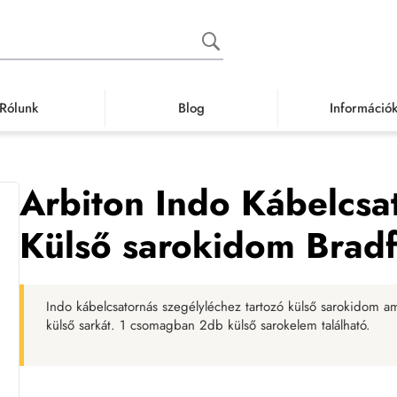
Rólunk
Blog
Információ
ly, szegélyléc
Szegélyléc idom
Arbiton Indo Kábelcsatornás szegélyléc 
Arbiton Indo Kábelcsa
Külső sarokidom Brad
Indo kábelcsatornás szegélyléchez tartozó külső sarokidom ame
külső sarkát. 1 csomagban 2db külső sarokelem található.