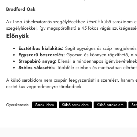
Bradford Oak
Az Indo kábelcsatornás szegélylécekhez készült külső sarokidom egy
szegélylécekkel, így megspórolható a 45 fokos vágás szükségesség
Előnyök
Esztétikus kialakítás:
Segít egységes és szép megjelenést 
Egyszerű beszerelés:
Gyorsan és könnyen rögzíthető, ninc
Strapabíró anyag:
Ellenáll a mindennapos igénybevételnek, 
Széles választék:
Többféle színben és mintázatban elérhet
A külső sarokidom nem csupán leegyszerűsíti a szerelést, hanem e
esztétikus végeredményre törekednek.
Gyorskeresés:
Sarok idom
Külső sarokidom
Külső sarokelem
Sze