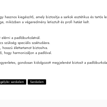
 hasznos kiegészítő, amely biztosítja a sarkok esztétikus és tartós l
e, miközben a végeredmény letisztult és profi hatást kelt.
elérni a padlóburkolatnál.
s szükség speciális szaktudásra.
hosszú élettartamot biztosítva.
ő, hogy harmonizáljon a padlóval.
gyenletes, gondosan kidolgozott megjelenést biztosít a padlóburkolat
gélyléc sarokelem
Sarokelem