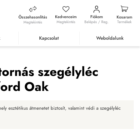
Kedvenceim
Fiókom
Összehasonlítás
Kosaram
Megtekintés
Belépés / Reg.
Termékek
Megtekintés
k
Kapcsolat
Weboldalunk
Külső sarokidom Bradford Oak
tornás szegélyléc
ford Oak
ly esztétikus átmenetet biztosít, valamint védi a szegélyléc