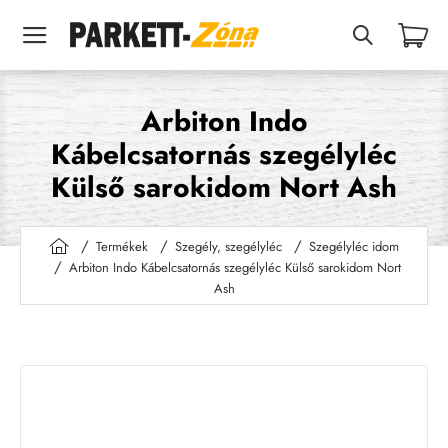
Arbiton Indo
Kábelcsatornás szegélyléc
Külső sarokidom Nort Ash
Termékek
Szegély, szegélyléc
Szegélyléc idom
h
Arbiton Indo Kábelcsatornás szegélyléc Külső sarokidom Nort
o
Ash
m
e