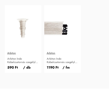
Arbiton
Arbiton
Arbiton Indo
Arbiton Indo
Kábelcsatornás szegélyléc
Kábelcsatornás szegélyléc
belső sarokidom Nort Ash
Nort Ash
590 Ft
/ db
1190 Ft
/ fm