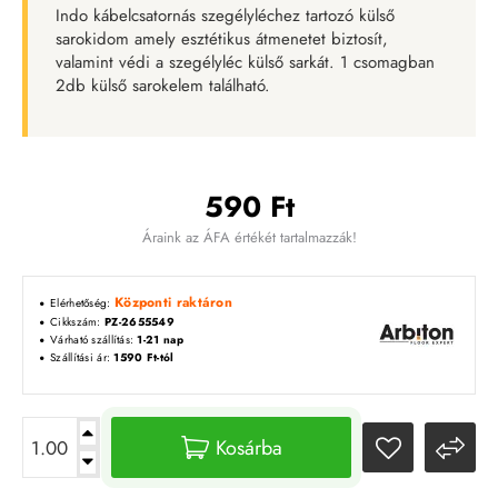
Indo kábelcsatornás szegélyléchez tartozó külső
sarokidom amely esztétikus átmenetet biztosít,
valamint védi a szegélyléc külső sarkát. 1 csomagban
2db külső sarokelem található.
590 Ft
Áraink az ÁFA értékét tartalmazzák!
Központi raktáron
Elérhetőség:
Cikkszám:
PZ-2655549
Várható szállítás:
1-21 nap
Szállítási ár:
1590 Ft-tól
Kosárba