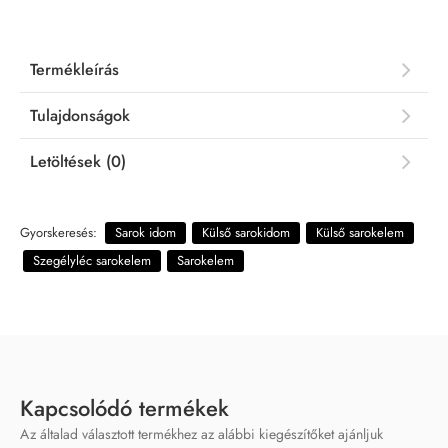
Termékleírás
Tulajdonságok
Letöltések (0)
Gyorskeresés:
Sarok idom
Külső sarokidom
Külső sarokelem
Szegélyléc sarokelem
Sarokelem
Kapcsolódó termékek
Az általad választott termékhez az alábbi kiegészítőket ajánljuk