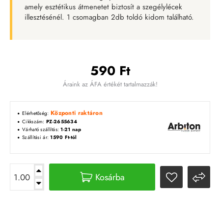
amely esztétikus átmenetet biztosít a szegélylécek
illesztésénél. 1 csomagban 2db toldó kidom található.
590 Ft
Áraink az ÁFA értékét tartalmazzák!
Központi raktáron
Elérhetőség:
Cikkszám:
PZ-2655634
Várható szállítás:
1-21 nap
Szállítási ár:
1590 Ft-tól
Kosárba