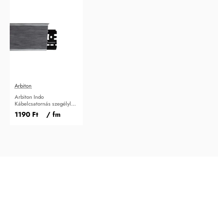
Arbiton
Arbiton Indo
Kábelcsatornás szegélyléc
Alumínium
1190 Ft
/ fm