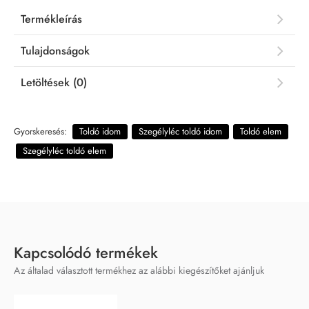
Termékleírás
Tulajdonságok
Letöltések (0)
Gyorskeresés:
Toldó idom
Szegélyléc toldó idom
Toldó elem
Szegélyléc toldó elem
Kapcsolódó termékek
Az általad választott termékhez az alábbi kiegészítőket ajánljuk