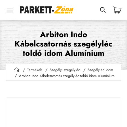
Arbiton Indo
Kábelcsatornás szegélyléc
toldó idom Alumínium
Termékek
Szegély, szegélyléc
Szegélyléc idom
h
Arbiton Indo Kábelcsatornás szegélyléc toldó idom Alumínium
o
m
e