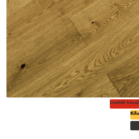
Limitált készl
Kif
-27