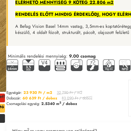
ELÉRHETŐ MENNYISÉG 9 KÖTEG 22,806 m2
RENDELÉS ELŐTT MINDIG ÉRDEKLŐDJ, HOGY ELÉRH
A Befag Vision Basel 14mm vastag, 3,5mm-es koptatóréteg
készülő, 4 oldalt fózolt, strukturált, pácolt, olajozott felület
Minimális rendelési mennyiség:
9.00
csomag
32 790 Ft
/ m2
Egységár:
23 930 Ft
/ m2
et!
83 090 Ft
/ doboz
Dobozár:
60 639 Ft
/ doboz
2
Csomagolási egység:
2.5340 m
/ doboz
utó
%
2
Hány m
-re vagy csomagra van szükséged?