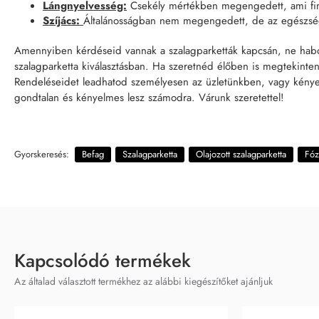
Lángnyelvesség:
Csekély mértékben megengedett, ami fino
Szíjács:
Általánosságban nem megengedett, de az egészsége
Amennyiben kérdéseid vannak a szalagparketták kapcsán, ne haboz
szalagparketta kiválasztásban. Ha szeretnéd élőben is megtekinteni
Rendeléseidet leadhatod személyesen az üzletünkben, vagy kényelme
gondtalan és kényelmes lesz számodra. Várunk szeretettel!
Gyorskeresés:
Befag
Szalagparketta
Olajozott szalagparketta
Fóz
Kapcsolódó termékek
Az általad választott termékhez az alábbi kiegészítőket ajánljuk