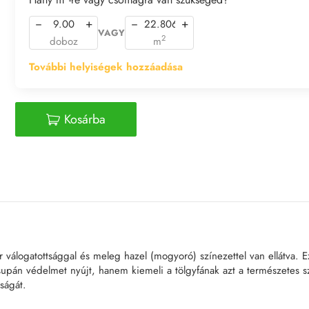
−
+
−
+
VAGY
2
doboz
m
További helyiségek hozzáadása
Kosárba
r válogatottsággal és meleg hazel (mogyoró) színezettel van ellátva. Ez 
nem csupán védelmet nyújt, hanem kiemeli a tölgyfának azt a természe
sságát.