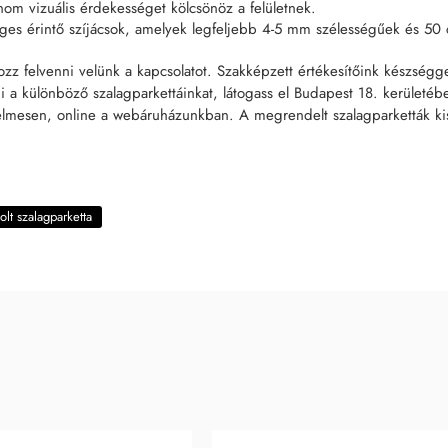
m vizuális érdekességet kölcsönöz a felületnek.
s érintő szíjácsok, amelyek legfeljebb 4-5 mm szélességűek és 50 
z felvenni velünk a kapcsolatot. Szakképzett értékesítőink készségg
 a különböző szalagparkettáinkat, látogass el Budapest 18. kerületébe
sen, online a webáruházunkban. A megrendelt szalagparketták kiszállí
olt szalagparketta