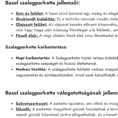
Basel szalagparketta jellemzői:
Szín és felület:
A hazel színű bevonat egy meleg és elegáns
Strukturált kialakítás:
Ez a technika nemcsak vizuális mélys
Olajozott felület:
Az olajozott kezelés előnyeit kihasználv
nem hagy maga után műanyag filmréteget a fa felületén, ami 
Fózolt élek:
A négy oldalon fózolt élek sima illesztéseket
Szalagparketta karbantartása:
Napi karbantartás:
A Szalagparketta tisztán tartása érdeké
szalagparketta szépségét és hosszú élettartamát.
Nedves tisztítás:
A szalagparketta felületét nedves moppal 
vegyszereket és súrolóeszközöket, mivel ezek károsíthatják a 
Basel szalagparketta válogatottságának jellem
Szövetszerkezet:
A parketta rajzolatos, ami élénk és mozga
Göcsök:
A parkettán megjelenő göcsök hozzáadnak a term
repedt göcsök kikenéssel javítva elfogadhatóak, és a kiese