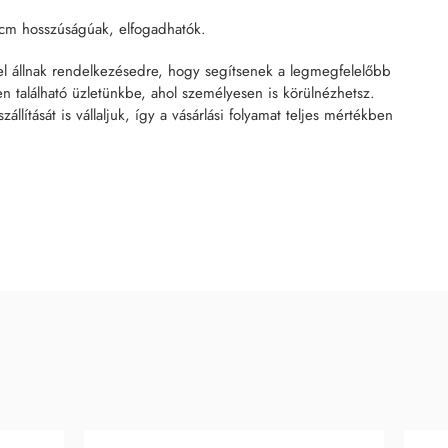
cm hosszúságúak, elfogadhatók.
el állnak rendelkezésedre, hogy segítsenek a legmegfelelőbb
n található üzletünkbe, ahol személyesen is körülnézhetsz.
tását is vállaljuk, így a vásárlási folyamat teljes mértékben