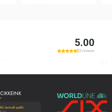
 CIKKEINK
lló laminált padló
0
jún.