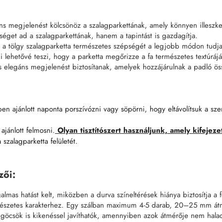
 megjelenést kölcsönöz a szalagparkettának, amely könnyen illeszkedi
éget ad a szalagparkettának, hanem a tapintást is gazdagítja.
a, a tölgy szalagparketta természetes szépségét a legjobb módon tudja
lehetővé teszi, hogy a parketta megőrizze a fa természetes textúráját
 és elegáns megjelenést biztosítanak, amelyek hozzájárulnak a padló ö
ben ajánlott naponta porszívózni vagy söpörni, hogy eltávolítsuk a s
ajánlott felmosni.
Olyan tisztítószert használjunk, amely kifejezet
szalagparketta felületét.
zői:
lmas hatást kelt, miközben a durva színeltérések hiánya biztosítja a f
észetes karakterhez. Egy szálban maximum 4-5 darab, 20–25 mm á
tt göcsök is kikenéssel javíthatók, amennyiben azok átmérője nem hal