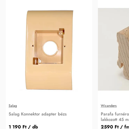
Salag
Wicanders
Salag Konnektor adapter bézs
Parafa furnéro
lakkozott 45 
1 190 Ft
/ db
2590 Ft
/ f