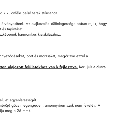
k különféle belső terek stílusához.
 érvényesíteni. Az olajkezelés különlegessége abban rejlik, hogy
 és tapintását.
sszképének harmonikus kialakításához.
zennyeződéseket, port és morzsákat, megőrizve ezzel a
ten olajozott felületekhez van kifejlesztve.
Kerüljük a durva
elület egyenletességét.
tmérőjű göcs megengedett, amennyiben azok nem feketék. A
adja meg a 25 mm-t.