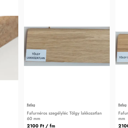
Befag
Befag
Fafurnéros szegélyléc Tölgy lakkozatlan
Fafur
60 mm
mm
2100 Ft
/ fm
210