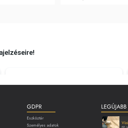
GDPR
LEGÚJABB
Eszköztár
Vízá
Személyes adatok
2