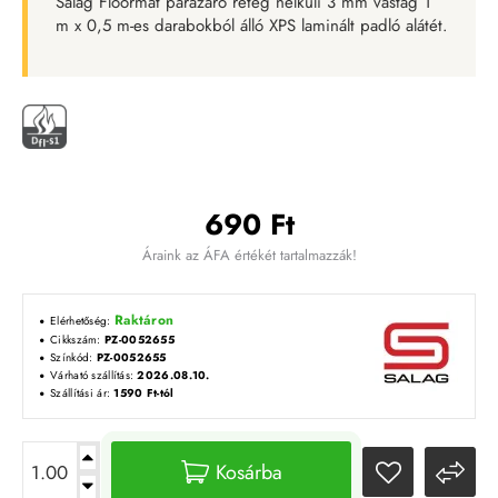
Salag Floormat párazáró réteg nélküli 3 mm vastag 1
m x 0,5 m-es darabokból álló XPS laminált padló alátét.
690 Ft
Áraink az ÁFA értékét tartalmazzák!
Raktáron
Elérhetőség:
Cikkszám:
PZ-0052655
Színkód:
PZ-0052655
Várható szállítás:
2026.08.10.
Szállítási ár:
1590 Ft-tól
Kosárba