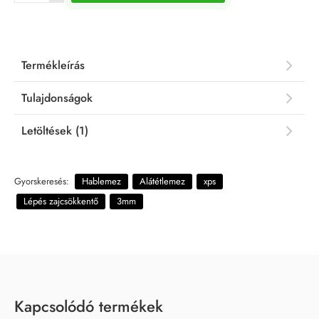
Termékleírás
Tulajdonságok
Letöltések (1)
Gyorskeresés:
Hablemez
Alátétlemez
xps
Lépés zajcsökkentő
3mm
Kapcsolódó termékek