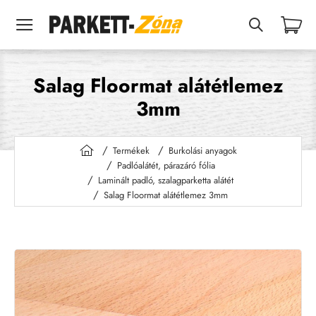
Salag Floormat alátétlemez
3mm
Termékek
Burkolási anyagok
h
Padlóalátét, párazáró fólia
o
Laminált padló, szalagparketta alátét
m
Salag Floormat alátétlemez 3mm
e