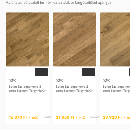
Az általad választott termékhez az alábbi kiegészítőket ajánljuk
-10%
-10%
Befag
Befag
Befag
Befag Szalagparketta 3
Befag Szalagparketta 2
Befag Szalagparket
soros Moment Tölgy Natúr
soros Moment Tölgy Natúr
soros Moment Tölg
16 070 Ft
/ m2
21 850 Ft
/ m2
28 920 Ft
/ 
17 800 Ft
/ m2
24 290 Ft
/ m2