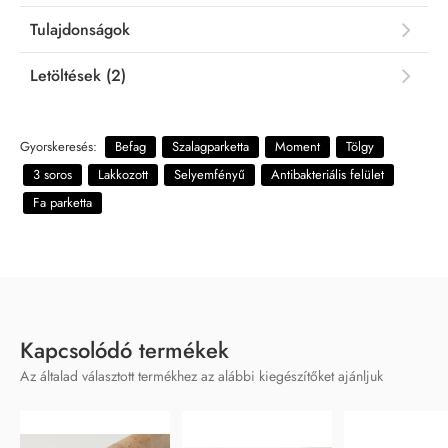
Tulajdonságok
Letöltések (2)
Gyorskeresés:
Befag
Szalagparketta
Moment
Tölgy
3 soros
Lakkozott
Selyemfényű
Antibakteriális felület
Fa parketta
Kapcsolódó termékek
Az általad választott termékhez az alábbi kiegészítőket ajánljuk