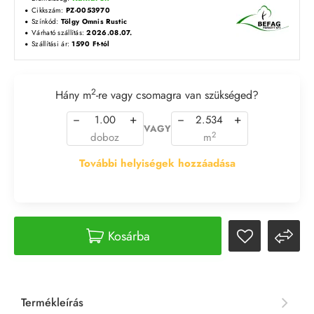
Cikkszám:
PZ-0053970
Színkód:
Tölgy Omnis Rustic
Várható szállítás:
2026.08.07.
Szállítási ár:
1590 Ft-tól
2
Hány m
-re vagy csomagra van szükséged?
−
+
−
+
VAGY
2
doboz
m
További helyiségek hozzáadása
Kosárba
Termékleírás