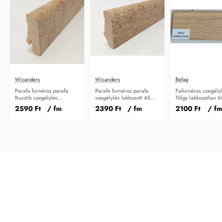
Wicanders
Wicanders
Befag
Parafa furnéros parafa
Parafa furnéros parafa
Fafurnéros szegély
Rusztik szegélyléc
szegélyléc lakkozott 45
Tölgy lakkozatlan 
lakkozott 45 mm
mm
2590 Ft
/ fm
2390 Ft
/ fm
2100 Ft
/ fm