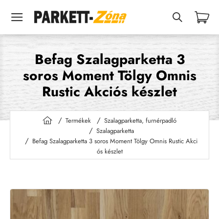
Befag Szalagparketta 3
soros Moment Tölgy Omnis
Rustic Akciós készlet
Termékek
Szalagparketta, furnérpadló
h
Szalagparketta
o
Befag Szalagparketta 3 soros Moment Tölgy Omnis Rustic Akci
m
ós készlet
e