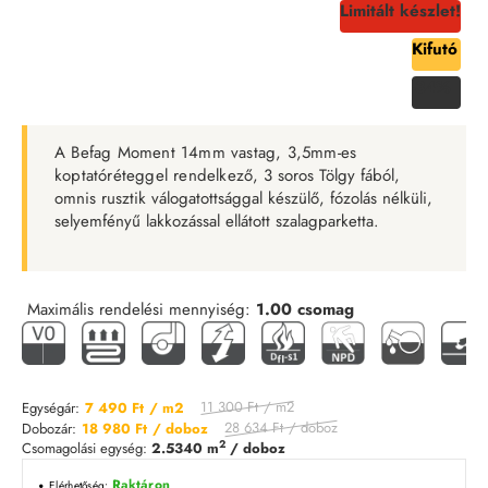
Limitált készlet!
Kifutó
-34%
A Befag Moment 14mm vastag, 3,5mm-es
koptatóréteggel rendelkező,
3 soros Tölgy fából,
omnis rusztik válogatottsággal készülő, fózolás nélküli,
selyemfényű lakkozással ellátott szalagparketta.
Maximális rendelési mennyiség:
1.00
csomag
11 300 Ft
/ m2
Egységár:
7 490 Ft
/ m2
28 634 Ft
/ doboz
Dobozár:
18 980 Ft
/ doboz
2
Csomagolási egység:
2.5340 m
/ doboz
Raktáron
Elérhetőség: