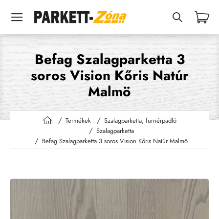
Befag Szalagparketta 3
soros Vision Kőris Natúr
Malmö
Termékek
Szalagparketta, furnérpadló
h
Szalagparketta
o
Befag Szalagparketta 3 soros Vision Kőris Natúr Malmö
m
e