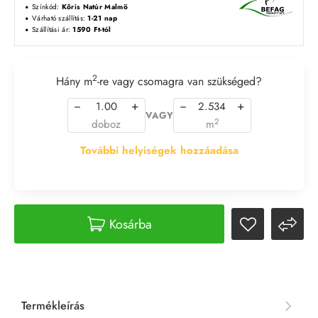
Színkód:
Kőris Natúr Malmö
Várható szállítás:
1-21 nap
Szállítási ár:
1590 Ft-tól
2
Hány m
-re vagy csomagra van szükséged?
−
+
−
+
VAGY
2
doboz
m
További helyiségek hozzáadása
Kosárba
Termékleírás