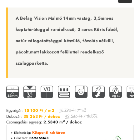
A Befag Vision Malmö 14mm vastag, 3,5mm-es
koptatóréteggel rendelkező,
3 soros Kőris fából,
natúr válogatottsággal készülő, fózolás nélküli,
pácolt,matt lakkozott felülettel rendelkező
szalagparketta.
16 790 Ft
/ m2
Egységár:
15 100 Ft
/ m2
42 546 Ft
/ doboz
Dobozár:
38 263 Ft
/ doboz
2
Csomagolási egység:
2.5340 m
/ doboz
Központi raktáron
Elérhetőség:
Cikkszám:
PZ-2655168