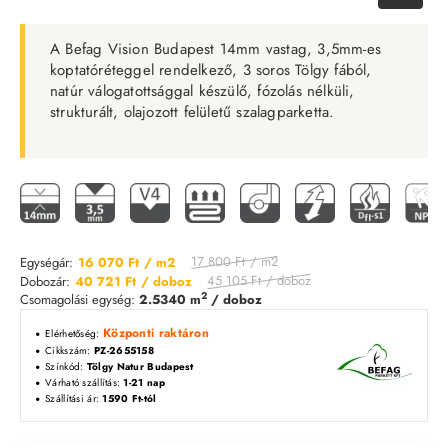
A Befag Vision Budapest 14mm vastag, 3,5mm-es
koptatóréteggel rendelkező,
3 soros Tölgy fából,
natúr válogatottsággal készülő, fózolás nélküli,
strukturált, olajozott felületű szalagparketta.
17 800 Ft
/ m2
Egységár:
16 070 Ft
/ m2
45 105 Ft
/ doboz
Dobozár:
40 721 Ft
/ doboz
2
Csomagolási egység:
2.5340 m
/ doboz
Központi raktáron
Elérhetőség:
Cikkszám:
PZ-2655158
Színkód:
Tölgy Natur Budapest
Várható szállítás:
1-21 nap
Szállítási ár:
1590 Ft-tól