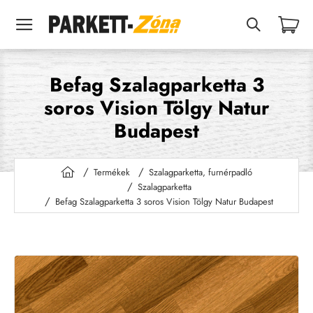
Befag Szalagparketta 3
soros Vision Tölgy Natur
Budapest
Termékek
Szalagparketta, furnérpadló
h
Szalagparketta
o
Befag Szalagparketta 3 soros Vision Tölgy Natur Budapest
m
e