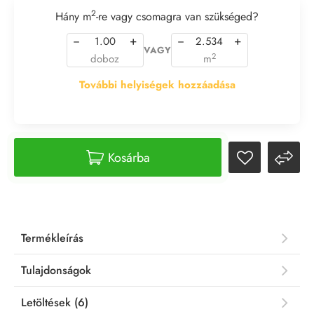
2
Hány m
-re vagy csomagra van szükséged?
−
+
−
+
VAGY
2
doboz
m
További helyiségek hozzáadása
Kosárba
Termékleírás
Tulajdonságok
Letöltések (6)