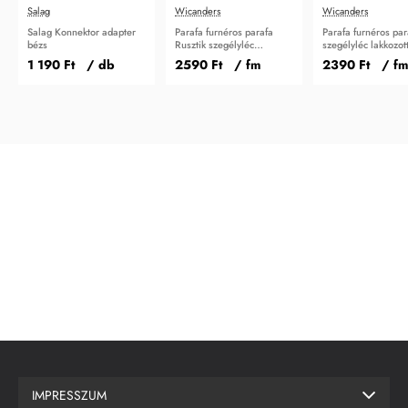
Salag
Wicanders
Wicanders
Salag Konnektor adapter
Parafa furnéros parafa
Parafa furnéros par
bézs
Rusztik szegélyléc
szegélyléc lakkozot
lakkozott 45 mm
mm
1 190 Ft
/ db
2590 Ft
/ fm
2390 Ft
/ fm
IMPRESSZUM