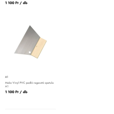
1 100 Ft
/ db
A1
Mako Vinyl PVC padló ragasztó spatula
A1
1 100 Ft
/ db