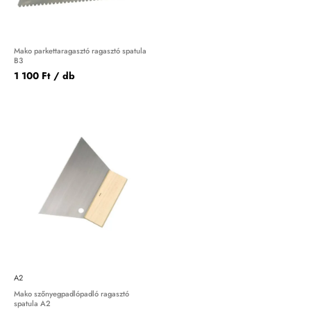
Mako parkettaragasztó ragasztó spatula
B3
1 100 Ft
/ db
A2
Mako szőnyegpadlópadló ragasztó
spatula A2