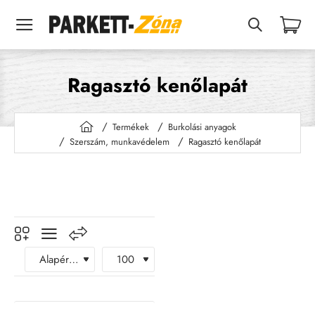
Ragasztó kenőlapát
Termékek
Burkolási anyagok
h
Szerszám, munkavédelem
Ragasztó kenőlapát
o
m
e