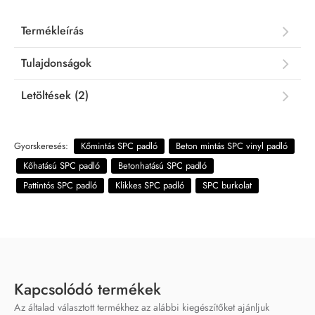
Termékleírás
Tulajdonságok
Letöltések (2)
Gyorskeresés:
Kőmintás SPC padló
Beton mintás SPC vinyl padló
Kőhatású SPC padló
Betonhatású SPC padló
Pattintós SPC padló
Klikkes SPC padló
SPC burkolat
Kapcsolódó termékek
Az általad választott termékhez az alábbi kiegészítőket ajánljuk