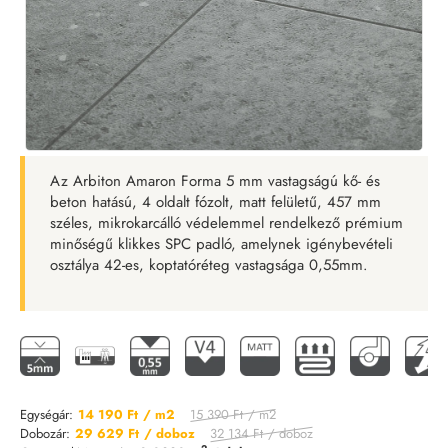
Az Arbiton Amaron Forma 5 mm vastagságú kő- és
beton hatású, 4 oldalt fózolt, matt felületű, 457 mm
széles, mikrokarcálló védelemmel rendelkező prémium
minőségű klikkes SPC padló, amelynek igénybevételi
osztálya 42-es, koptatóréteg vastagsága 0,55mm.
15 390 Ft
/ m2
Egységár:
14 190 Ft
/ m2
32 134 Ft
/ doboz
Dobozár:
29 629 Ft
/ doboz