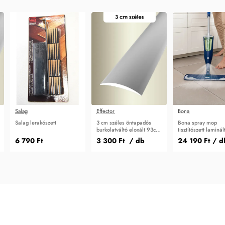
Salag
Effector
Bona
Salag lerakószett
3 cm széles öntapadós
Bona spray mop
burkolatváltó eloxált 93cm
tisztítószett laminál
A03
padlóhoz és vinyl 
6 790 Ft
3 300 Ft
/ db
24 190 Ft
/ d