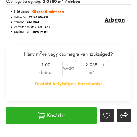
2
Csomagolási egység:
2.0880 m
/ doboz
Központi raktáron
Elérhetőség:
Cikkszám:
PZ-2655470
Színkód:
CAF254
Várható szállítás:
1-21 nap
Szállítási ár:
1590 Ft-tól
2
Hány m
-re vagy csomagra van szükséged?
−
+
−
+
VAGY
2
doboz
m
További helyiségek hozzáadása
Kosárba