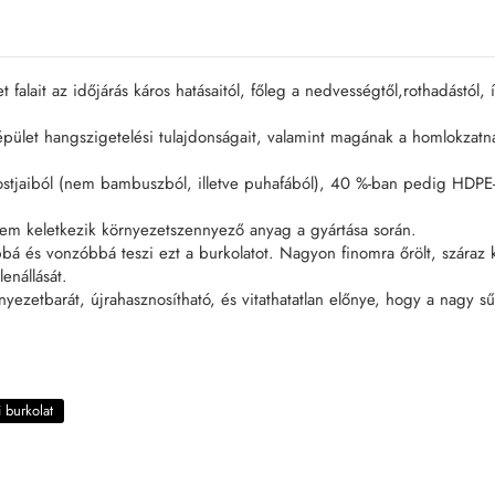
lait az időjárás káros hatásaitól, főleg a nedvességtől,rothadástól, 
épület hangszigetelési tulajdonságait, valamint magának a homlokzatnak
jaiból (nem bambuszból, illetve puhafából), 40 %-ban pedig HDPE-ből
nem keletkezik környezetszennyező anyag a gyártása során.
bá és vonzóbbá teszi ezt a burkolatot. Nagyon finomra őrölt, száraz
enállását.
nyezetbarát, újrahasznosítható, és vitathatatlan előnye, hogy a nagy
i burkolat