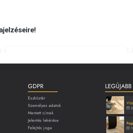
GDPR
LEGÚJABB
Eszköztár
Vízá
Személyes adatok
2
Mentett címek
Jelentés lekérése
Rag
Felejtés joga
1