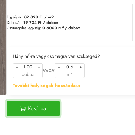
Egységár:
32 890 Ft
/ m2
Dobozár:
19 734 Ft
/ doboz
2
Csomagolási egység:
0.6000 m
/ doboz
2
Hány m
-re vagy csomagra van szükséged?
−
+
−
+
VAGY
2
doboz
m
További helyiségek hozzáadása
Kosárba