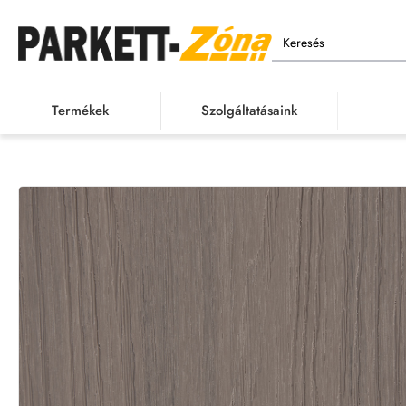
Keresés
Termékek
Szolgáltatásaink
Terméke
h
o
m
e