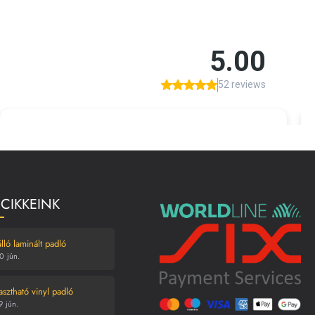
 CIKKEINK
lló laminált padló
0
jún.
asztható vinyl padló
9
jún.