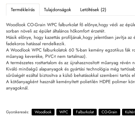
Termékleírás
Tulajdonságok
Letöltések (2)
Woodlook CO-Grain WPC falburkolat fő előnye,hogy védi az épület fa
sorban növeli az épület általános hőkomfort érzetét.
Másik előnye, hogy kazettás profiljának,hogy jelentősen javítja az 
fadekoros hatással rendelkezik.
A Woodlook WPC falburkolatok 60 %-ban kemény egzotikus fák rost
műanyag keveréke, PVC-t nem tartalmaz).
A természetes rosttartalom és az újrahasznosított műanyag révén 
Kiváló minőségű alapanyagok és gyártási technológia még tartósab
sűrűségét ezáltal biztosítva a külső behatásokkal szembeni tartós ell
A kötőanyagként használt keményített polietilén HDPE polimer kör
anyagoknál.
Gyorskeresés:
Woodlook
WPC
Falburkolat
CO-Grain
Kültér