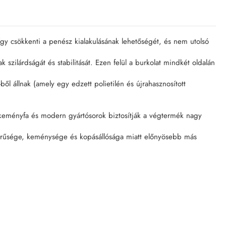
így csökkenti a penész kialakulásának lehetőségét, és nem utolsó
 szilárdságát és stabilitását. Ezen felül a burkolat mindkét oldalán
 állnak (amely egy edzett polietilén és újrahasznosított
 keményfa és modern gyártósorok biztosítják a végtermék nagy
 sűrűsége, keménysége és kopásállósága miatt előnyösebb más