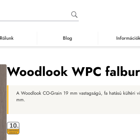
Rólunk
Blog
Információ
k
Speciális burkolatok
WPC teraszburkolat
Woodlook WPC falburkolat
Woodlook WPC falburk
A Woodlook CO-Grain 19 mm vastagságú, fa hatású kültéri v
mm.