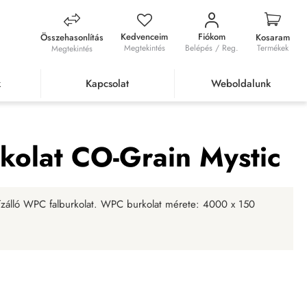
Kedvenceim
Fiókom
Összehasonlítás
Kosaram
Megtekintés
Belépés / Reg.
Termékek
Megtekintés
k
Kapcsolat
Weboldalunk
 CO-Grain Mystic
olat CO-Grain Mystic
ízálló WPC falburkolat. WPC burkolat mérete: 4000 x 150