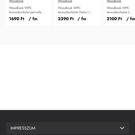
Woodlook
Woodlook
Woodlook
Woodlook WPC
Woodlook WPC
Woodlook WPC
teraszburkolat párnafa
teraszburkolat Natur I
teraszburkolat L
oldaltakaró 71
oldaltakaró 41x41
1690 Ft
/ fm
2390 Ft
/ fm
2100 Ft
/ fm
IMPRESSZUM