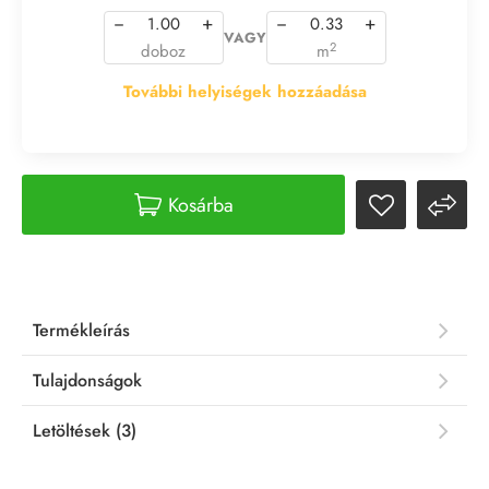
−
+
−
+
VAGY
2
doboz
m
További helyiségek hozzáadása
Kosárba
Termékleírás
Tulajdonságok
Letöltések (3)