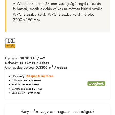
A Woodlook Natur 24 mm vastagságú, egyik oldalán
fa hatású, másik oldalán csíkos mintázatú kültéri vízálló
WPC teraszburkolat. WPC teraszburkolat mérete:
2200 x 150 mm.
Egységár:
38 300 Ft
/ m2
Dobozár:
12 639 Ft
/ doboz
2
Csomagolási egység:
0.3300 m
/ doboz
Központi raktáron
Elérhetőség:
Cikkszám:
PZ-0052965
Színkód:
PZ-0052965
Várható szállítás:
1-21 nap
Szállítási ár:
1590 Ft-tól
2
Hány m
-re vagy csomagra van szükséged?