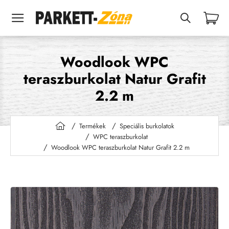
Woodlook WPC
teraszburkolat Natur Grafit
2.2 m
Termékek
Speciális burkolatok
h
WPC teraszburkolat
o
Woodlook WPC teraszburkolat Natur Grafit 2.2 m
m
e