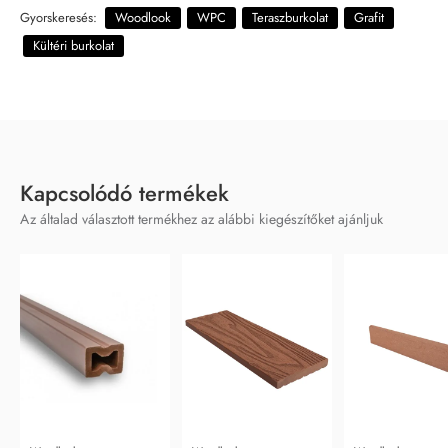
Gyorskeresés:
Woodlook
WPC
Teraszburkolat
Grafit
Kültéri burkolat
Kapcsolódó termékek
Az általad választott termékhez az alábbi kiegészítőket ajánljuk