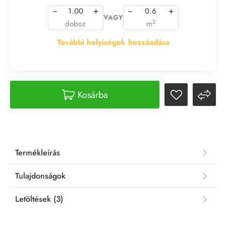
−
+
−
+
VAGY
2
doboz
m
További helyiségek hozzáadása
Kosárba
Termékleírás
Tulajdonságok
Letöltések (3)