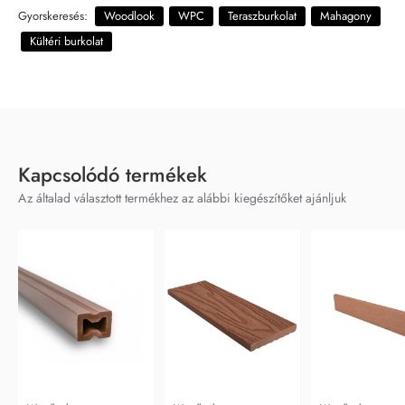
Gyorskeresés:
Woodlook
WPC
Teraszburkolat
Mahagony
Kültéri burkolat
Kapcsolódó termékek
Az általad választott termékhez az alábbi kiegészítőket ajánljuk