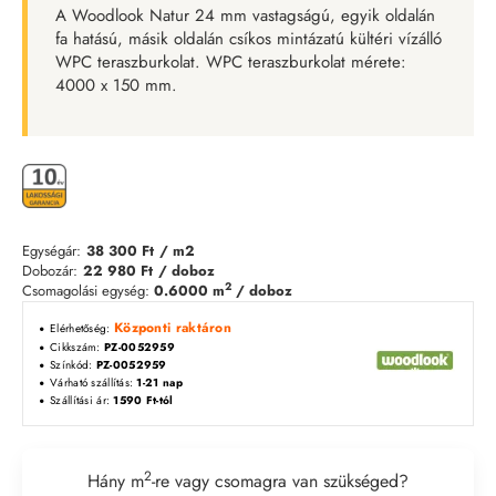
A Woodlook Natur 24 mm vastagságú, egyik oldalán
fa hatású, másik oldalán csíkos mintázatú kültéri vízálló
WPC teraszburkolat. WPC teraszburkolat mérete:
4000 x 150 mm.
Egységár:
38 300 Ft
/ m2
Dobozár:
22 980 Ft
/ doboz
2
Csomagolási egység:
0.6000 m
/ doboz
Központi raktáron
Elérhetőség:
Cikkszám:
PZ-0052959
Színkód:
PZ-0052959
Várható szállítás:
1-21 nap
Szállítási ár:
1590 Ft-tól
2
Hány m
-re vagy csomagra van szükséged?