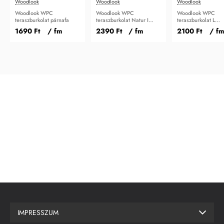
Woodlook
Woodlook
Woodlook
Woodlook WPC
Woodlook WPC
Woodlook WPC
teraszburkolat párnafa
teraszburkolat Natur I
teraszburkolat L
oldaltakaró 71
oldaltakaró 41x41
1690 Ft
/ fm
2390 Ft
/ fm
2100 Ft
/ fm
IMPRESSZUM