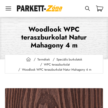
Woodlook WPC
teraszburkolat Natur
Mahagony 4 m
Termékek
Speciális burkolatok
h
WPC teraszburkolat
o
Woodlook WPC teraszburkolat Natur Mahagony 4 m
m
e